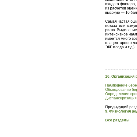
каждого фактора,
из расчетов оцен
высокую — 10 бал
Самая частая оши
показатели, кажу
риска. Выделение
интенсивное набл
имеется много во
плацентарного ла
ЭКГ плода и т.д.).
10. Организация
Наблюдение бере
Обследование бе
Определение сро
Диспансеризация 
Предыдущий разд
9. Физиология ро
Все разделы