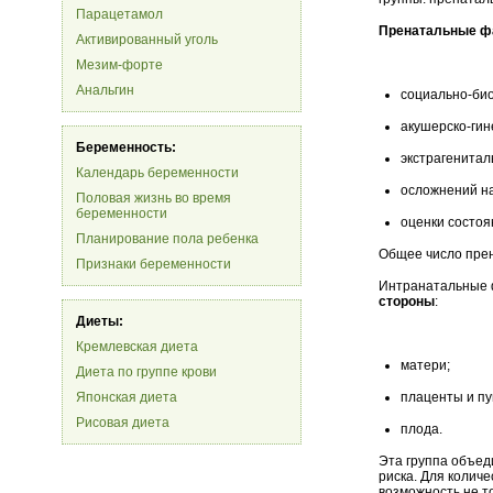
Парацетамол
Пренатальные ф
Активированный уголь
Мезим-форте
Анальгин
социально-био
акушерско-гин
Беременность:
экстрагенитал
Календарь беременности
осложнений н
Половая жизнь во время
беременности
оценки состоя
Планирование пола ребенка
Общее число прен
Признаки беременности
Интранатальные 
стороны
:
Диеты:
Кремлевская диета
матери;
Диета по группе крови
Японская диета
плаценты и пу
Рисовая диета
плода.
Эта группа объед
риска. Для колич
возможность не т