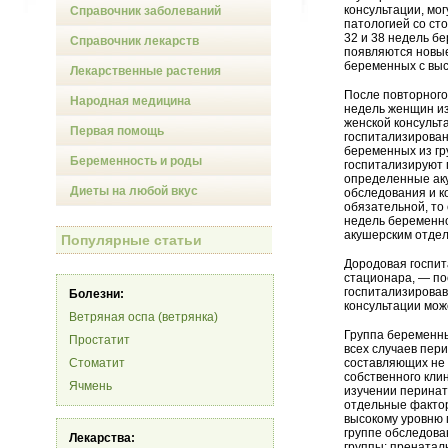
консультации, мо
Справочник заболеваний
патологией со сто
32 и 38 недель бе
Справочник лекарств
появляются новые
беременных с выс
Лекарственные растения
После повторного
Народная медицина
недель женщин из
женской консульт
Первая помощь
госпитализирован
беременных из гр
Беременность и роды
госпитализируют 
определенные аку
Диеты на любой вкус
обследования и к
обязательной, то
недель беременно
акушерским отде
Популярные статьи
Дородовая госпит
стационара, — по
госпитализировав
Болезни:
консультации мож
Ветряная оспа (ветрянка)
Группа беременны
Простатит
всех случаев пер
Стоматит
составляющих не 
собственного кли
Ячмень
изучении перинат
отдельные фактор
высокому уровню 
группе обследова
Лекарства:
группы: пренаталь