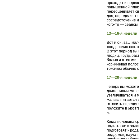
проходит и перво
повышенной плакс
переоценивает св
дня, определяет с
сосредоточение н
кого-то — сеансы 
13—16-я недели
Вот и он, ваш мал
«подросли» (кстат
В этот период вы
ягодиц. Грудь ра
болью и отеками.
коричневая полос
токсикоз обычно 
17—20-я недели
Теперь вы можете
движениями мален
увеличиваться и 
малыш питается в
готовить к предс
положите в бюстг
кг.
Когда половина ср
подготовке к род
подготовят к род
роддомов, научат