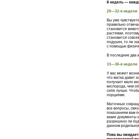
8 недель — кажд
29—32-я недели
Вы уже чувствует
правильно отвеча
становится живото
растяжки, поэтом
становится совсе
подушек, то ли з
с помощью физиче
В последние два 
33—36-я недели
У вас может возни
что матка давит 
получает мало ки
кислорода, чем о
себя лучше. Чтоб
порциями.
Маточные сокраще
все вопросы, свя
показаниям вам п
какие документы и
разрешено ли буд
данном родильно
Пока вы ожидаете