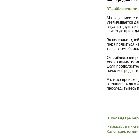
послеродовой п
37—40-я недели
Матка, а вместе с
увеличивается да
в туалет (чуть ли
зачастую приводя
За несколько дне
пора появиться на
то за время бере
О приближении ро
«схватками». Важ
Если продолжител
начались
роды
. 
А как же происхо
внешнего вида у 
проследить весь 
3. Календарь бе
Изменения в орга
Календарь развит