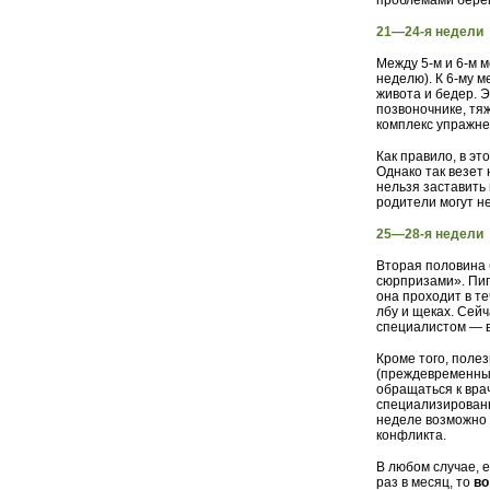
проблемами бере
21—24-я недели
Между 5-м и 6-м 
неделю). К 6-му м
живота и бедер. 
позвоночнике, тяж
комплекс упражне
Как правило, в э
Однако так везет 
нельзя заставить
родители могут не
25—28-я недели
Вторая половина
сюрпризами». Пиг
она проходит в те
лбу и щеках. Сей
специалистом — в
Кроме того, поле
(преждевременные
обращаться к вра
специализированн
неделе возможно
конфликта.
В любом случае, 
раз в месяц, то
во