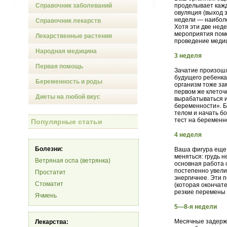
Справочник заболеваний
проделывает кажд
овуляция (выход 
недели — наиболе
Справочник лекарств
Хотя эти две нед
мероприятия помо
Лекарственные растения
проведение медиц
Народная медицина
3 неделя
Первая помощь
Зачатие произошл
будущего ребенка
Беременность и роды
организм тоже за
первом же клеточ
Диеты на любой вкус
вырабатываться 
беременности». Б
телом и начать бо
тест на беременн
Популярные статьи
4 неделя
Болезни:
Ваша фигура еще 
меняться: грудь н
Ветряная оспа (ветрянка)
основная работа 
постепенно увелич
Простатит
энергичнее. Эти 
Стоматит
(которая окончате
резкие перемены 
Ячмень
5—8-я недели
Месячные задержи
Лекарства: