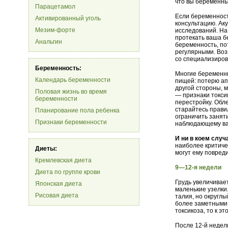
что вы беременны
Парацетамол
Если беременност
Активированный уголь
консультацию. Ак
Мезим-форте
исследований. На
протекать ваша б
Анальгин
беременность, по
регулярными. Воз
со специализиро
Беременность:
Многие беременн
Календарь беременности
пищей: потерю ап
другой стороны, 
Половая жизнь во время
— признаки токси
беременности
перестройку. Обле
старайтесь прави
Планирование пола ребенка
ограничить заняти
Признаки беременности
наблюдающему вас
И ни в коем случ
наиболее критиче
Диеты:
могут ему повреди
Кремлевская диета
9—12-я недели
Диета по группе крови
Грудь увеличивает
Японская диета
маленькие узелки
Рисовая диета
талия, но округл
более заметными с
токсикоза, то к э
После 12-й недели