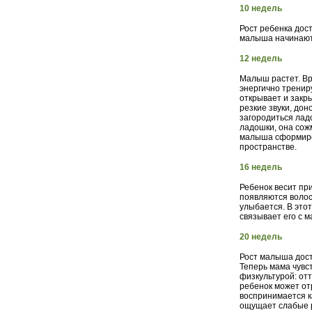
10 недель
Рост ребенка дост
малыша начинают
12 недель
Малыш растет. Вр
энергично трениру
открывает и закр
резкие звуки, до
загородиться ладо
ладошки, она сожм
малыша сформиров
пространстве.
16 недель
Ребенок весит пр
появляются волосы
улыбается. В это
связывает его с м
20 недель
Рост малыша дости
Теперь мама чувст
физкультурой: отт
ребенок может от
воспринимается к
ощущает слабые р