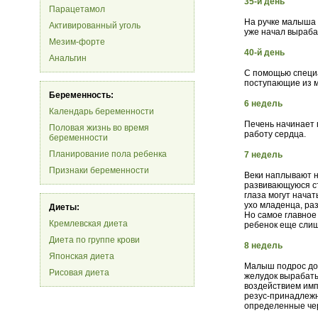
35-й день
Парацетамол
На ручке малыша 
Активированный уголь
уже начал выраба
Мезим-форте
40-й день
Анальгин
С помощью специа
поступающие из м
Беременность:
6 недель
Календарь беременности
Печень начинает 
Половая жизнь во время
работу сердца.
беременности
Планирование пола ребенка
7 недель
Признаки беременности
Веки наплывают н
развивающуюся ст
глаза могут нача
ухо младенца, ра
Диеты:
Но самое главное
Кремлевская диета
ребенок еще слиш
Диета по группе крови
8 недель
Японская диета
Малыш подрос до 
Рисовая диета
желудок вырабат
воздействием имп
резус-принадлеж
определенные чер