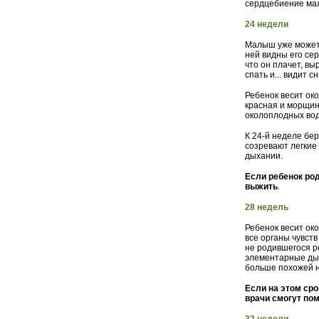
сердцебиение ма
24 недели
Малыш уже может 
ней видны его се
что он плачет, в
спать и... видит с
Ребенок весит око
красная и морщин
околоплодных вод
К 24-й неделе бе
созревают легкие 
дыхании.
Если ребенок род
выжить
.
28 недель
Ребенок весит око
все органы чувст
не родившегося р
элементарные дых
больше похожей н
Если на этом ср
врачи смогут по