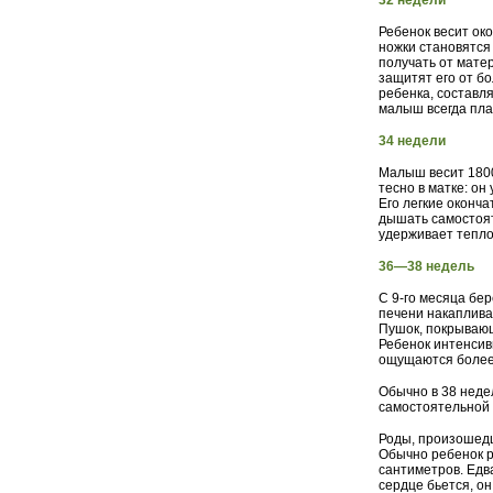
32 недели
Ребенок весит око
ножки становятся
получать от мате
защитят его от б
ребенка, составл
малыш всегда пла
34 недели
Малыш весит 1800
тесно в матке: он
Его легкие оконч
дышать самостоят
удерживает тепло
36—38 недель
С 9-го месяца бе
печени накаплива
Пушок, покрывающи
Ребенок интенсив
ощущаются более
Обычно в 38 недел
самостоятельной 
Роды, произошед
Обычно ребенок р
сантиметров. Едв
сердце бьется, он