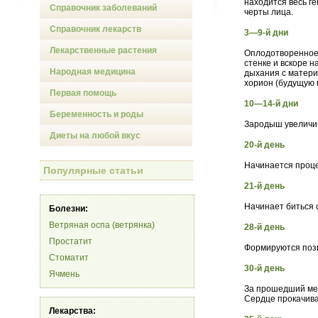
находится весь ге
Справочник заболеваний
черты лица.
Справочник лекарств
3—9-й дни
Лекарственные растения
Оплодотворенное 
стенке и вскоре 
Народная медицина
дыхания с матери
хорион (будущую 
Первая помощь
10—14-й дни
Беременность и роды
Зародыш увеличив
Диеты на любой вкус
20-й день
Начинается проце
Популярные статьи
21-й день
Начинает биться 
Болезни:
Ветряная оспа (ветрянка)
28-й день
Простатит
Формируются позв
Стоматит
30-й день
Ячмень
За прошедший мес
Сердце прокачива
Лекарства: