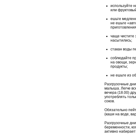
используйте 
или фруктовый
ешьте медленн
не ешьте «авт
приготовления
чаще чистите з
насытились;
стакан воды п
соблюдайте пр
на овощи, зер
продукты;
не ешьте из о
Разгрузочные дни
малыша. Легче все
вечера (18.00) др
употреблять тольк
соков.
Обязательно пейт
(каши на воде, ва
Разгрузочные дни
беременности, ко
активно набирает 