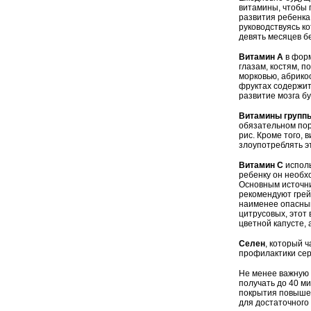
витамины, чтобы 
развития ребенка.
руководствуясь к
девять месяцев б
Витамин А
в форм
глазам, костям, 
морковью, абрикос
фруктах содержи
развитие мозга б
Витамины групп
обязательном пор
рис. Кроме того, 
злоупотреблять э
Витамин С
исполь
ребенку он необхо
Основным источни
рекомендуют грей
наименее опасным
цитрусовых, этот
цветной капусте, 
Селен
, который 
профилактики сер
Не менее важную 
получать до 40 ми
покрытия повышен
для достаточного