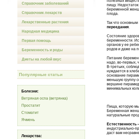
полезных веществ
Справочник заболеваний
пищу. Недостаток
беременной женщи
Справочник лекарств
плода.
Лекарственные растения
Так что основным
переедания
.
Народная медицина
Состояние здоров
беременности. Ис
Первая помощь
органов у ее реб
родов и даже на 
Беременность и роды
Питание беременн
Диеты на любой вкус
надо, во-первых, 
В-третьих, соблю
нуждается в хлеб
Популярные статьи
основание пирами
меньшую группу с
вершине пирамиды
минимальных коли
Болезни:
Ветряная оспа (ветрянка)
Простатит
Пища, которую мы
Беременная женщи
Стоматит
натуральные прод
Ячмень
Естественность 
индустриально-пр
даст вам несравн
Лекарства: