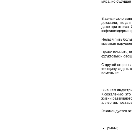
мяса, но будущая
В день нужно вып
доказали, что дл
даже при отеках. 
кофеинсодержащих
Нельзя пить больш
вызывая нарушени
Нужно помнить, чт
фруктовых и овощн
С другой стороны
женщину ходить в
поменьше.
В нашем индустри
К сожалению, это 
жизни развиваютс
аллергии, постар
Рекомендуется от
рыбы;