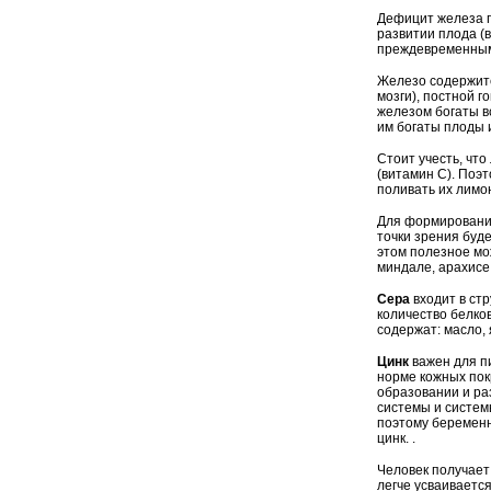
Дефицит железа 
развитии плода (в
преждевременным
Железо содержится
мозги), постной г
железом богаты в
им богаты плоды и
Стоит учесть, чт
(витамин С). Поэ
поливать их лимо
Для формировани
точки зрения буде
этом полезное мо
миндале, арахисе
Сера
входит в стр
количество белко
содержат: масло, 
Цинк
важен для п
норме кожных пок
образовании и ра
системы и систем
поэтому беременн
цинк. .
Человек получает
легче усваивается