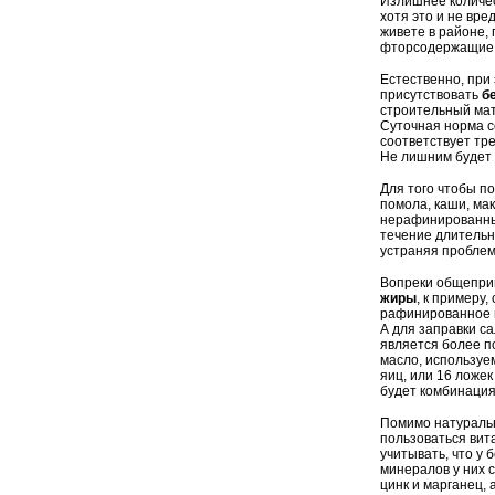
Излишнее количес
хотя это и не вре
живете в районе, 
фторсодержащие 
Естественно, при
присутствовать
б
строительный мат
Суточная норма с
соответствует тре
Не лишним будет 
Для того чтобы п
помола, каши, ма
нерафинированные
течение длительн
устраняя проблему
Вопреки общепри
жиры
, к примеру
рафинированное м
А для заправки с
является более п
масло, используем
яиц, или 16 ложе
будет комбинация
Помимо натуральн
пользоваться вит
учитывать, что у
минералов у них с
цинк и марганец,