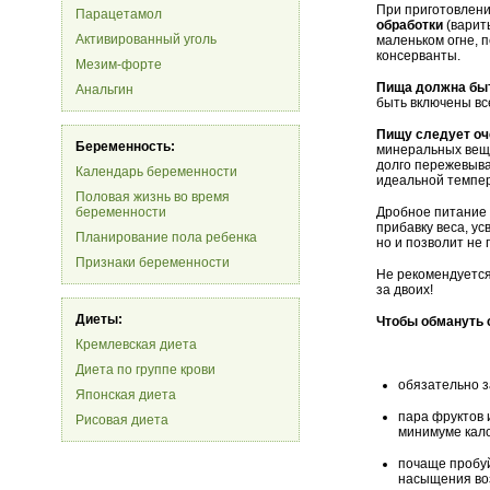
При приготовлени
Парацетамол
обработки
(варить
Активированный уголь
маленьком огне, 
консерванты.
Мезим-форте
Пища должна быт
Анальгин
быть включены вс
Пищу следует оч
Беременность:
минеральных веще
долго пережевыва
Календарь беременности
идеальной темпе
Половая жизнь во время
беременности
Дробное питани
прибавку веса, у
Планирование пола ребенка
но и позволит не 
Признаки беременности
Не рекомендуется
за двоих!
Диеты:
Чтобы обмануть 
Кремлевская диета
Диета по группе крови
обязательно з
Японская диета
пара фруктов 
Рисовая диета
минимуме кал
почаще пробуй
насыщения воз