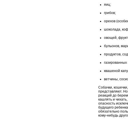
яиц;
грибов;
орехов (особе
шоколада, кофе
овощей, фрукт
бульонов, мар
продуктов, со
газированных 
квашеной капу
ветчины, сосис
Собачки, кошечки
представляют. Но 
реакций до берем
кашлять и чихать
опасность исклю
будущего ребенка
обязательно поль
кому-нибудь друго