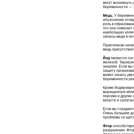
могут возникнуть
беременности — 1
Медь
. У беремен
объяснение этому 
роль в образовани
что она помогает 
наибольших колич
запасы меди в пе
Практически ничег
медь присутствует
Йод
является сос
железой. Тирокси
энергию. Если вы
защиту организма
может начать уве
беременности рек
Кроме йодированн
выращенные вблиз
персики и другие
капусте и салатах
Если вы страдает
Очень большие до
проблемы со щит
Фтор
способствуе
разрушению. Фтор