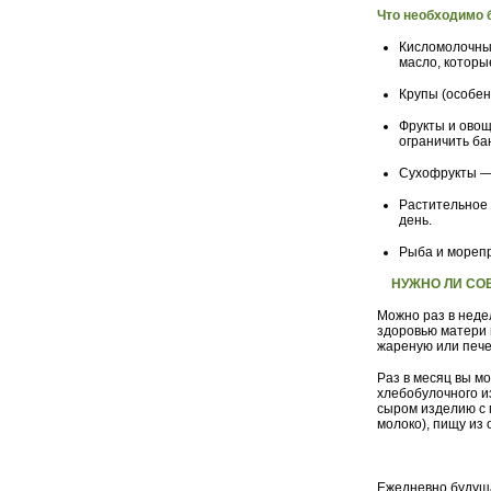
Что необходимо 
Кисломолочные
масло, которы
Крупы (особен
Фрукты и овощ
ограничить ба
Сухофрукты — 
Растительное 
день.
Рыба и мореп
НУЖНО ЛИ СО
Можно раз в неде
здоровью матери 
жареную или печен
Раз в месяц вы мо
хлебобулочного и
сыром изделию с 
молоко), пищу из
Ежедневно будуща