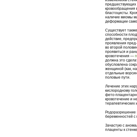
изменениям стенк
предшествующих 
кровообращения в
бластоцисты. Кро
наличие миомы ма
деформации самой
Существует также
способности плод
действие, предпр
проявления пред-
во второй полови
проявиться и ран
кровотечения —
п
должна это сделат
обусловлена сок
женщиной (как, н
отдельные ворсин
половые пути.
Лечение этих нар
кислородному гол
фето-плацентарно
кровотечение и н
терапевтических 
Родоразрешение в
беременностей с
Зачастую с аном
плаценты к стенке