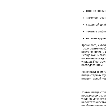
отек ее ворсин
тяжелое тече
сахарный диаб
течение сифил
наличие крупн
Кроме того, к ув
токсоплазменное)
резус-конфликта 
Всегда очень важ
поскольку в кажд
у плода. Поэтому
исследованиям.
Универсальным дл
плацентарных фун
плацентарной нед
Тонкой плацентой
нормальных разме
у плода. Зачасту
недостаточностью
проблемам в пери