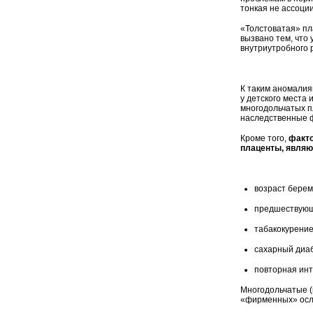
тонкая не ассоции
«Толстоватая» пл
вызвано тем, что
внутриутробного 
К таким аномалия
у детского места
многодольчатых п
наследственные 
Кроме того,
факто
плаценты, являю
возраст берем
предшествующ
табакокурение
сахарный диа
повторная ин
Многодольчатые (
«фирменных» осл