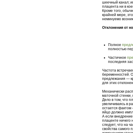
шеечный канал; и
плацента ни в кое
Кроме того, обыч
крайней мере, эт
неминуемо возник
Отклонения от 
Полное
предл
полностью пе
Частичное
пр
последняя зас
Частота встречае
беременностей. О
предлежания — кр
для этих отклонен
Механически расп
маточной стенки,
Дело в том, что п
увеличиваясь в р
остается фактом 
яйцо должно импл
А если внедрение
плаценте ничего н
следует, что на 
свойства самого п