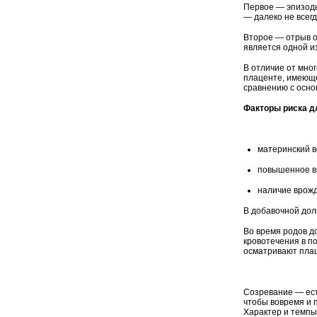
Первое — эпизоды
— далеко не всегд
Второе — отрыв о
является одной и
В отличие от мног
плаценте, имеюще
сравнению с осно
Факторы риска д
материнский в
повышенное вы
наличие врожд
В добавочной дол
Во время родов д
кровотечения в п
осматривают плац
Созревание — ест
чтобы вовремя и 
Характер и темпы