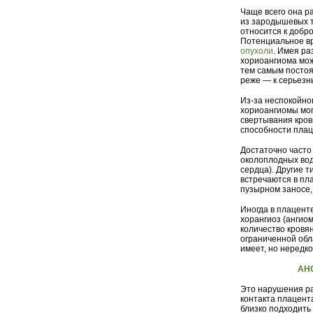
Чаще всего она р
из зародышевых т
относится к добро
Потенциальное в
опухоли
. Имея ра
хориоангиома мож
тем самым постоя
реже — к серьезн
Из-за неспокойног
хориоангиомы мог
свертывания кров
способности плац
Достаточно часто
околоплодных вод
сердца). Другие 
встречаются в пла
пузырном заносе,
Иногда в плацент
хорангиоз (ангио
количество кровя
ограниченной обл
имеет, но нередк
АН
Это нарушения ра
контакта плацент
близко подходить 