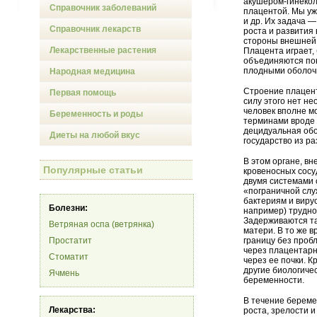
акушером-гинеколо
Справочник заболеваний
плацентой. Мы уж
и др. Их задача 
Справочник лекарств
роста и развития
стороны внешней 
Лекарственные растения
Плацента играет,
объединяются пон
плодными оболочк
Народная медицина
Строение плацент
Первая помощь
силу этого нет н
человек вполне м
Беременность и роды
терминами вроде
децидуальная обо
Диеты на любой вкус
государство из р
В этом органе, в
Популярные статьи
кровеносных сосу
двумя системами 
«пограничной слу
бактериям и виру
Болезни:
например) трудно
Задерживаются та
Ветряная оспа (ветрянка)
матери. В то же 
Простатит
границу без проб
через плацентарн
Стоматит
через ее почки. 
другие биологиче
Ячмень
беременности.
В течение береме
Лекарства:
роста, зрелости 