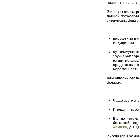
плаценты, начавш
Это явление встр
данной патологии
следующих факто
нарушения в к
медицински — 
аутоиммунные 
звучит как пар
развитие васк
предрасположе
беременности
Клинически отсл
формах:
Чаще всего эт
Иногда — кров
В ряде тяжелы
беспокойство,
одышка
, учащ
Иногда (при рубц