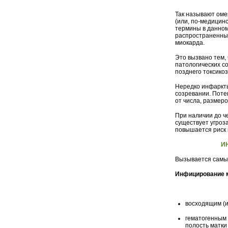
Так называют оме
(или, по-медицин
термины в данном
распространенны
миокарда.
Это вызвано тем,
патологических с
позднего токсико
Нередко инфаркт
созревании. Поте
от числа, размер
При наличии до ч
существует угроз
повышается риск 
И
Вызывается самы
Инфицирование 
восходящим (и
гематогенным 
полость матки