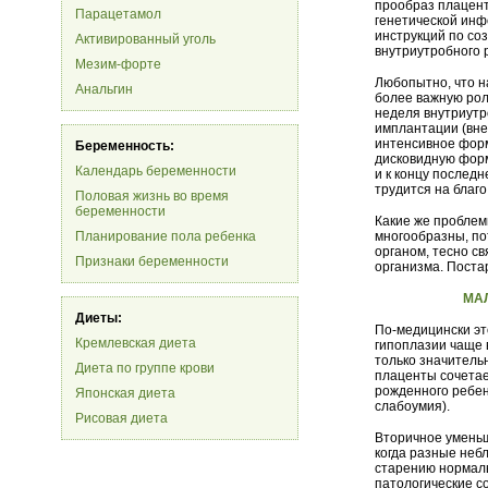
прообраз плацент
Парацетамол
генетической инф
инструкций по со
Активированный уголь
внутриутробного 
Мезим-форте
Любопытно, что н
Анальгин
более важную рол
неделя внутриутр
имплантации (вне
интенсивное форм
Беременность:
дисковидную форм
Календарь беременности
и к концу послед
трудится на благ
Половая жизнь во время
беременности
Какие же проблем
Планирование пола ребенка
многообразны, по
органом, тесно с
Признаки беременности
организма. Поста
МА
Диеты:
По-медицински эт
Кремлевская диета
гипоплазии чаще 
только значитель
Диета по группе крови
плаценты сочетае
рожденного ребен
Японская диета
слабоумия).
Рисовая диета
Вторичное уменьш
когда разные не
старению нормаль
патологические с