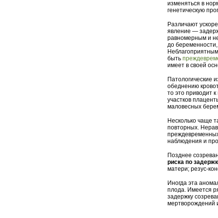
изменяться в норм
генетическую про
Различают ускоре
явление — задерж
равномерным и н
до беременности,
Неблагоприятным 
быть
преждеврем
имеет в своей ос
Патологические и
обеднению кровот
то это приводит 
участков плаценты
маловесных берем
Несколько чаще т
повторных. Нера
преждевременных 
наблюдения и про
Позднее созреван
риска по задерж
матери; резус-ко
Иногда эта анома
плода. Имеется р
задержку созрева
мертворождений и