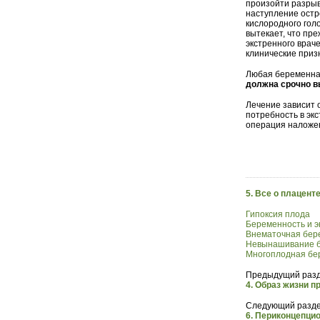
произойти разрыв
наступление остр
кислородного гол
вытекает, что пр
экстренного врач
клинические приз
Любая беременн
должна срочно 
Лечение зависит 
потребность в эк
операция наложен
5. Все о плацент
Гипоксия плода
Беременность и э
Внематочная бер
Невынашивание 
Многоплодная бе
Предыдущий разд
4. Образ жизни п
Следующий разде
6. Периконцепци