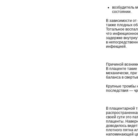
возбудитель м
состоянии.
В зависимости от
также плодных об
Тотальное воспал
что инфекционное
задержке внутриу
в непосредственн
инфекцией.
Причиной возникн
В плаценте такие
механически, при
баланса в сверты
Крупные тромбы 
последствия — чр
В плацентарной т
распространенная
своей сути это па
плаценты. Наверн
доводилось видет
плотного пятна ил
напоминающей цве