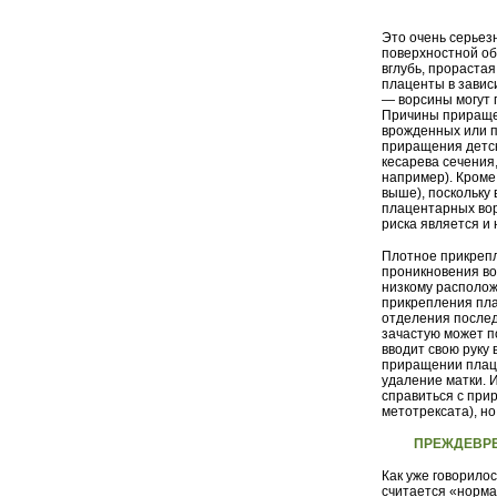
Это очень серьез
поверхностной обо
вглубь, прораста
плаценты в завис
— ворсины могут 
Причины прираще
врожденных или п
приращения детск
кесарева сечения
например). Кроме
выше), поскольку
плацентарных вор
риска является и
Плотное прикрепл
проникновения во
низкому располож
прикрепления пла
отделения послед
зачастую может п
вводит свою руку 
приращении плац
удаление матки. 
справиться с при
метотрексата), но
ПРЕЖДЕВР
Как уже говорило
считается «норма