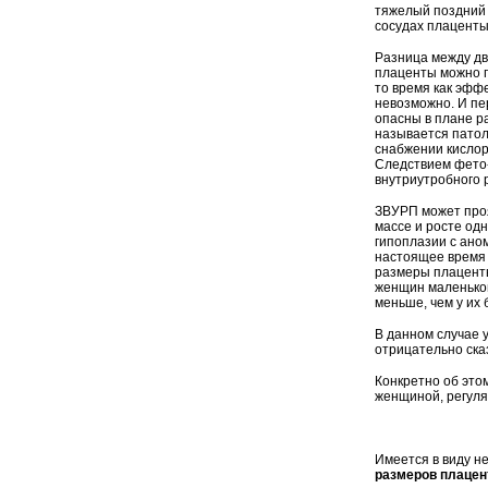
тяжелый поздний т
сосудах плаценты
Разница между дв
плаценты можно п
то время как эфф
невозможно. И пе
опасны в плане р
называется патол
снабжении кислор
Следствием фето-
внутриутробного 
ЗВУРП может проя
массе и росте од
гипоплазии с ано
настоящее время 
размеры плаценты
женщин маленьког
меньше, чем у их
В данном случае 
отрицательно ска
Конкретно об это
женщиной, регуля
Имеется в виду н
размеров плаце