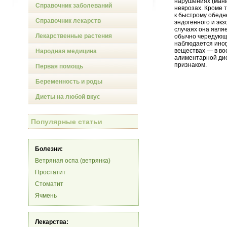
нарушениях (ман
Справочник заболеваний
неврозах. Кроме 
к быстрому обедн
Справочник лекарств
эндогенного и экз
случаях она явля
Лекарственные растения
обычно чередующа
наблюдается иног
веществах — в во
Народная медицина
алиментарной дис
признаком.
Первая помощь
Беременность и роды
Диеты на любой вкус
Популярные статьи
Болезни:
Ветряная оспа (ветрянка)
Простатит
Стоматит
Ячмень
Лекарства: