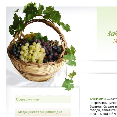
За
М
Содержание
БУЛИМИЯ
— пато
потреблением чре
булимии бывает 
голода, аппетита
Медицинская энциклопедия
опухоль задней че