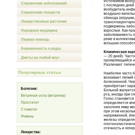
Источником возбу
Справочник заболеваний
с последних дней
возбудитель инфе
Справочник лекарств
воздушно-капельн
обихода (игрушки
Лекарственные растения
трансплацентарн
подвержены забол
Народная медицина
взрослые. Как пр
заболеваемость п
реже в коллектив
Первая помощь
вспышек способст
Беременность и роды
Клиническая кар
— 20 дней). Част
Диеты на любой вкус
проявляющийся не
Различают типичн
Популярные статьи
Наиболее часто б
возникает легкий
болезненной. Чер
приобретает хара
Болезни:
Больной жалуется
рта, иногда при г
Ветряная оспа (ветрянка)
Голос становится
Простатит
определяется впер
заполняя ямку ме
Стоматит
при этом несколь
напряженной, бле
Ячмень
железы определяе
плотноэластическ
отечность и гипе
Лекарства: