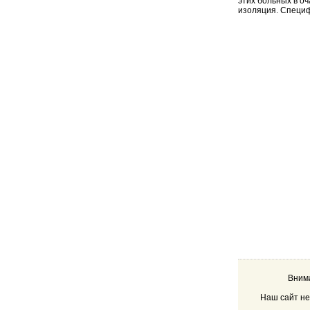
этих больных в оч
изоляция. Специф
Внима
Наш сайт не