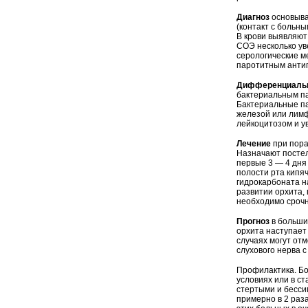
Диагноз
основыва
(контакт с больн
В крови выявляют
СОЭ несколько ув
серологические м
паротитным анти
Дифференциальн
бактериальным п
Бактериальные п
железой или лимф
лейкоцитозом и 
Лечение
при пора
Назначают постел
первые 3 — 4 дня
полости рта кипя
гидрокарбоната н
развитии орхита,
необходимо срочн
Прогноз
в больши
орхита наступае
случаях могут от
слухового нерва с
Профилактика. Б
условиях или в с
стертыми и бесси
примерно в 2 раз