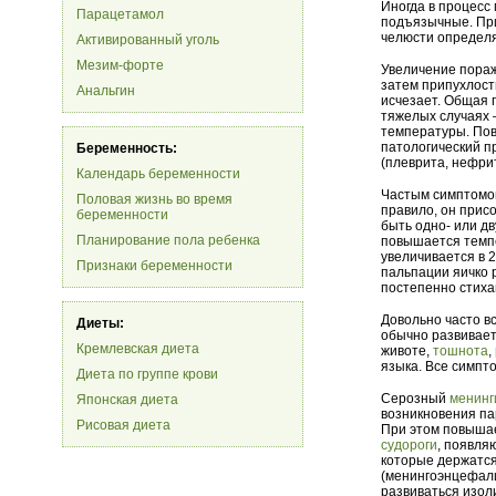
Иногда в процесс
Парацетамол
подъязычные. При
челюсти определя
Активированный уголь
Мезим-форте
Увеличение пораж
затем припухлост
Анальгин
исчезает. Общая 
тяжелых случаях 
температуры. По
патологический п
Беременность:
(плеврита, нефрит
Календарь беременности
Частым симптомом
Половая жизнь во время
правило, он прис
беременности
быть одно- или д
Планирование пола ребенка
повышается темпе
увеличивается в 
Признаки беременности
пальпации яичко 
постепенно стихаю
Довольно часто 
Диеты:
обычно развивает
Кремлевская диета
животе,
тошнота
,
языка. Все симпт
Диета по группе крови
Серозный
менинг
Японская диета
возникновения па
Рисовая диета
При этом повыша
судороги
, появля
которые держатся
(менингоэнцефал
развиваться изол