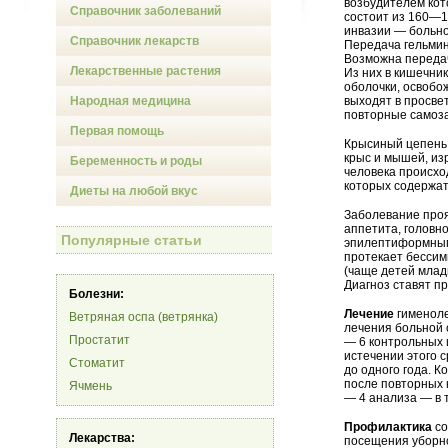
возбудителем кото
Справочник заболеваний
состоит из 160—1
инвазии — больно
Справочник лекарств
Передача гельмин
Возможна передач
Лекарственные растения
Из них в кишечни
оболочки, освобо
Народная медицина
выходят в просве
повторные самоза
Первая помощь
Крысиный цепень 
крыс и мышей, изр
Беременность и роды
человека происход
которых содержат
Диеты на любой вкус
Заболевание проя
аппетита, головн
Популярные статьи
эпилептиформным
протекает бессим
(чаще детей млад
Диагноз ставят п
Болезни:
Лечение
гименоле
Ветряная оспа (ветрянка)
лечения больной 
Простатит
— 6 контрольных 
истечении этого 
Стоматит
до одного года. 
после повторных 
Ячмень
— 4 анализа — в т
Профилактика
со
Лекарства:
посещения уборно