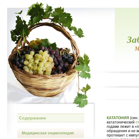
За
М
Содержание
КАТАТОНИЯ
(син.
кататонический
с
годами лежит в «
обращения и не в
Медицинская энциклопедия
протекает с импу