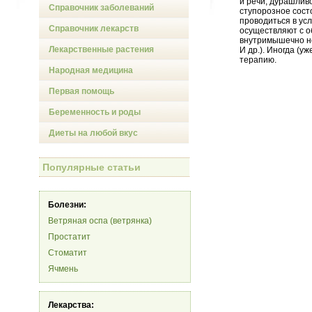
и речи, дурашлив
Справочник заболеваний
ступорозное сост
проводиться в ус
Справочник лекарств
осуществляют с 
внутримышечно не
Лекарственные растения
И др.). Иногда (
терапию.
Народная медицина
Первая помощь
Беременность и роды
Диеты на любой вкус
Популярные статьи
Болезни:
Ветряная оспа (ветрянка)
Простатит
Стоматит
Ячмень
Лекарства: