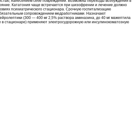
остью, нанесением себе повреждений. Возможны переходы возбуждения в
ояние. Кататония чаще встречается при шизофрении и лечение должно
ловиях психиатрического стационара. Срочную госпитализацию
обязательным сопровождением медработниками. Назначают
йролептики (300 — 400 мг 2,5% раствора аминазина, до 40 мг мажептила
уже в стационаре) применяют электросудорожную или инсулинокоматозную