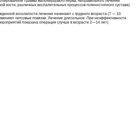
олированной травмы малоберцового нерва, неправильного лечения
ой кости, различных воспалительных процессов голеностопного сустава).
ожденной косолапости лечение начинают с грудного возраста (7 — 10
именяют гипсовые повязки. Лечение длительное. При неэффективности
ероприятий показана операция (лучше в возрасте 2—14 лет).