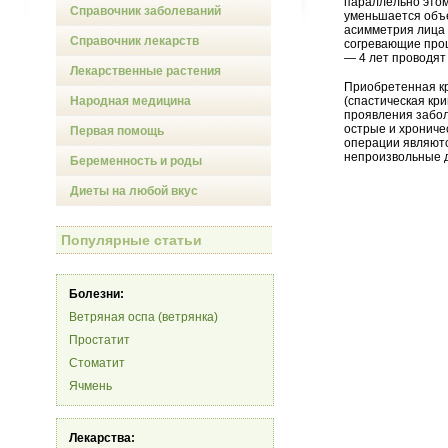
параллельно этом
Справочник заболеваний
уменьшается объе
асимметрия лица 
Справочник лекарств
согревающие проц
— 4 лет проводят
Лекарственные растения
Приобретенная к
Народная медицина
(спастическая кр
проявления забол
острые и хрониче
Первая помощь
операции являют
непроизвольные д
Беременность и роды
Диеты на любой вкус
Популярные статьи
Болезни:
Ветряная оспа (ветрянка)
Простатит
Стоматит
Ячмень
Лекарства: