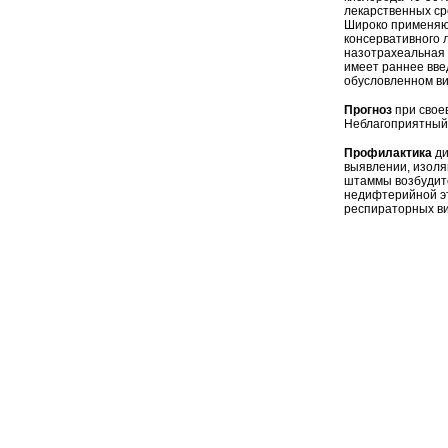
лекарственных ср
Широко применяют
консервативного 
назотрахеальная 
имеет раннее вве
обусловленном ви
Прогноз
при свое
Неблагоприятный 
Профилактика
ди
выявлении, изоля
штаммы возбудите
недифтерийной эт
респираторных ви