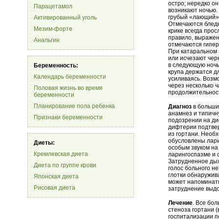
остро; нередко о
Парацетамол
возникают ночью.
грубый «лающий
Активированный уголь
Отмечаются бледн
Мезим-форте
крике всегда прос
правило, выражен
Анальгин
отмечаются гипер
При катаральном 
или исчезают чер
в следующую ночь
Беременность:
крупа держатся д
Календарь беременности
усиливаясь. Возм
через несколько 
Половая жизнь во время
продолжительнос
беременности
Планирование пола ребенка
Диагноз
в больши
анамнез и типичн
Признаки беременности
подозрении на ди
дифтерии подтвер
из гортани. Необ
обусловлены лари
Диеты:
особым звуком на
Кремлевская диета
ларингоспазме и 
Затрудненное дых
Диета по группе крови
голос больного н
глотки обнаружив
Японская диета
может напоминать
Рисовая диета
затруднение выдо
Лечение
. Все бо
стеноза гортани 
госпитализации п