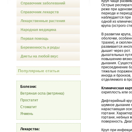
Круп чаще развив
Справочник заболеваний
Острые респирато
реже при аденови
Справочник лекарств
периоде и период
наблюдается при 
Лекарственные растения
одной из клиниче
крупа (острого с
Народная медицина
В развитии крупа
оболочки, особенн
Первая помощь
трахеи), и скопле
развивается инс
Беременность и роды
дышит через рот.
дыхательных путя
Диеты на любой вкус
повышению вязкос
дыхания. Существ
присоединение ба
Популярные статьи
тяжелые поражени
иногда и бронхов
отделяемого в пр
Болезни:
Клиническая кар
охриплость или о
Ветряная оспа (ветрянка)
Простатит
Дифтерийный круп
шумное дыхание п
Стоматит
нарастающая осип
гортани. Характе
Ячмень
гортани, небных 
поверхность. Диа
Лекарства:
Круп при инфекци