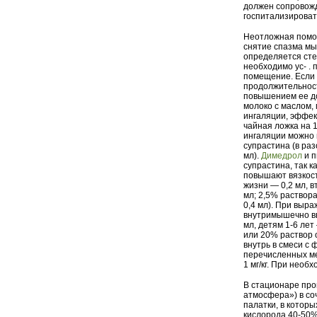
должен сопровожд
госпитализироват
Неотложная помо
снятие спазма мы
определяется ст
необходимо ус- . 
помещение. Если 
продолжительност
повышением ее до
молоко с маслом,
ингаляции, эффек
чайная ложка на 
ингаляции можно 
супрастина (в раз
мл).
Димедрол
и п
супрастина, так 
повышают вязкост
жизни — 0,2 мл, в
мл; 2,5% раствора
0,4 мл). При выр
внутримышечно вв
мл, детям 1-6 лет
или 20% раствор о
внутрь в смеси с
перечисленных м
1 мг/кг. При нео
В стационаре про
атмосфера») в со
палатки, в котор
кислорода 40-50%