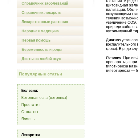
глотания. В ряде
Справочник заболеваний
Щитовидная желез
пальпации. Обычн
Справочник лекарств
окружающими тка
течении возможно
Лекарственные растения
увеличение СОЭ. 
природе заболева
Народная медицина
аутоиммунный тир
Диагноз
устанавл
Первая помощь
воспалительного 
крови). В ряде с
Беременность и роды
Лечение
. При ин
Диеты на любой вкус
препараты, а при
гипотиреоза назн
гипертиреоза — б
Популярные статьи
Болезни:
Ветряная оспа (ветрянка)
Простатит
Стоматит
Ячмень
Лекарства: