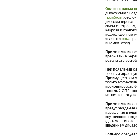
Возможна внезапн
Осложнениями э
дыхательная нед
тромбозы
; отсло
диссеминированно
связи с некрозом,
некроза и кровоиз
поджелудочную ж
является
кома
, р
ишемия, отек).
При эклампсии в
прерывание берем
результате усугуб
При появлении си
лечении играет у
Преимуществом м
только эффективн
пролонгировать б
тяжелый ОПГ-гес
магния и партуси
При эклампсии о
предупреждение с
нарушения внешне
внутривенно ввод
(до 4 мл). Гипот
введением дибазо
Больную следует у