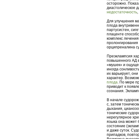
осторожно. Показ
диастолическое д
недостаточность
,
Для улучшения м
плода внутривенн
партусистен, сиге
плаценте способс
комплекс лечения
пролонгирования 
орципреналина су
Преэклампсия ха
повышенного АД 
«мушек» и ощущен
иногда сонливост
их варьирует, они
характер. Возмо
плода
. По мере п
приводит к появл
сознания. Экламп
В начале судорож
с, затем тоничес
дыхания, цианозо
тонические судор
нерегулярное хри
языка она может 
состояние (экламп
и даже суток. Су
припадков, повто