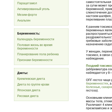
самостоятельная
Парацетамол
за сутки может п
Активированный уголь
беременной, прив
слюнотечения до
Мезим-форте
настоем шалфея, 
переливание пла
Анальгин
К ранним токсико
беременных являе
Беременность:
распространяться
раздражительност
Календарь беременности
грибковые заболе
назначению седат
Половая жизнь во время
беременности
У женщин, перене
Планирование пола ребенка
токсикоз, в связ
наблюдение.
Признаки беременности
Поздний токсико
(аббревиатура оз
наблюдается у 8
Диеты:
Кремлевская диета
ОПГ-гестоз чаще 
беременностях
, 
Диета по группе крови
болезнью
,
сахарн
Японская диета
гестоза).
Рисовая диета
Основными клинич
массы тела, отек
Различают 4 клин
преэклампсию и э