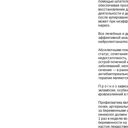
помощью шпателя 
обеспечивая прох
восстановлении д
деятельности и д
после купировани
может при неэффе
наркоз.
Все лечебные и д
эффективной анал
нейролептаналгез
Абсолютными пока
статус, сочетани
недостаточность,
острой почечной 
заболеваний, нео
сечении — в ранн
антибактериальн
терапии являются
П р о г н о з зав
эклампсии, особе
кровоизлияний в 
Профилактика вкл
почек, артериаль
за беременными и
гинеколог должен 
1 раз в неделю во
беременности на 
настои лекарстве