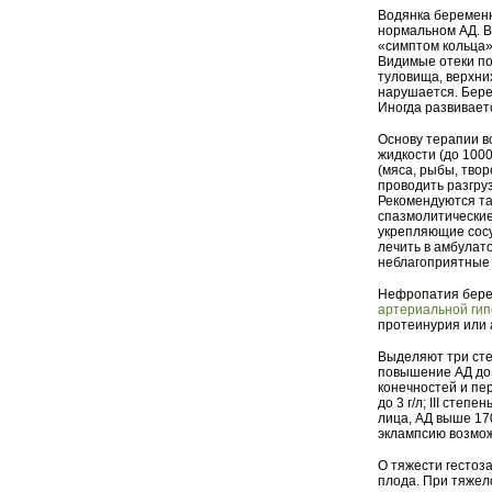
Водянка беременн
нормальном АД. В
«симптом кольца» 
Видимые отеки по
туловища, верхни
нарушается. Бере
Иногда развивае
Основу терапии в
жидкости (до 100
(мяса, рыбы, твор
проводить разгру
Рекомендуются та
спазмолитические
укрепляющие сосу
лечить в амбулат
неблагоприятные 
Нефропатия берем
артериальной ги
протеинурия или 
Выделяют три сте
повышение АД до 1
конечностей и пе
до 3 г/л; III сте
лица, АД выше 170
эклампсию возмож
О тяжести гестоз
плода. При тяжел