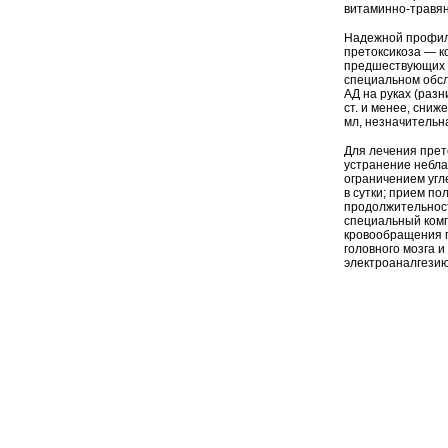
витаминно-травян
Надежной профил
претоксикоза — к
предшествующих 
специальном обсл
АД на руках (разн
ст. и менее, сни
мл, незначительн
Для лечения прет
устранение небла
ограничением угле
в сутки; прием п
продолжительност
специальный комп
кровообращения п
головного мозга 
электроаналгезию