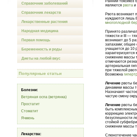
Ранний токсикоз
Справочник заболеваний
являются
рвота
и 
Справочник лекарств
Рвота возникает 
нуждаются лишь 
Лекарственные растения
многоплодной бе
Народная медицина
Принято различат
тяжести и III — т
Первая помощь
возникает до 5 р
запахами; общее 
учащается до 10 
Беременность и роды
характеризуется 
снижению массы т
Диеты на любой вкус
отмечаются резка
артериальная гип
при тяжелой рвот
Популярные статьи
Возможна
гиперт
Лечение
рвоты бе
динамики массы т
Болезни:
Назначают частое
частую смену окр
Ветряная оспа (ветрянка)
Простатит
Лечение
рвоты бе
быть комплексным
Стоматит
коррекцию электр
безуспешности ле
Ячмень
стойкой субфебр
снижении массы т
Лекарства:
Слюнотечение час