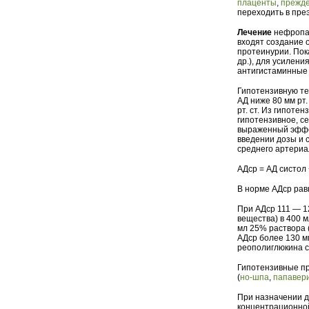
плаценты
,
прежд
переходить в пре
Лечение
нефропат
входят создание 
протеинурии. Пок
др.), для усилен
антигистаминные
Гипотензивную те
АД ниже 80 мм рт.
рт. ст. Из гипот
гипотензивное, с
выраженный эффек
введении дозы и 
среднего артериа
АДср = АД систол 
В норме АДср рав
При АДср 111 — 12
вещества) в 400 м
мл 25% раствора (
АДср более 130 мм
реополиглюкина со
Гипотензивные пр
(
но-шпа
,
папавер
При назначении д
концентрационной