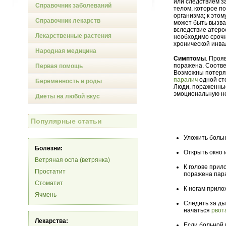
или следствием з
Справочник заболеваний
телом, которое п
организма; к этом
Справочник лекарств
может быть вызва
вследствие атеро
Лекарственные растения
необходимо сроч
хронической инва
Народная медицина
Симптомы
. Проя
поражена. Соотве
Первая помощь
Возможны потеря 
паралич
одной ст
Беременность и роды
Люди, пораженные
эмоциональную не
Диеты на любой вкус
Популярные статьи
Уложить больн
Болезни:
Открыть окно 
Ветряная оспа (ветрянка)
К голове прил
Простатит
поражена пара
Стоматит
К ногам прилож
Ячмень
Следить за ды
начаться
рвот
Лекарства:
Если больной 