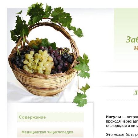
За
М
Л
Содержание
Инсульт
— острое
проходя через ар
кислородом и пи
Медицинская энциклопедия
Это может быть р