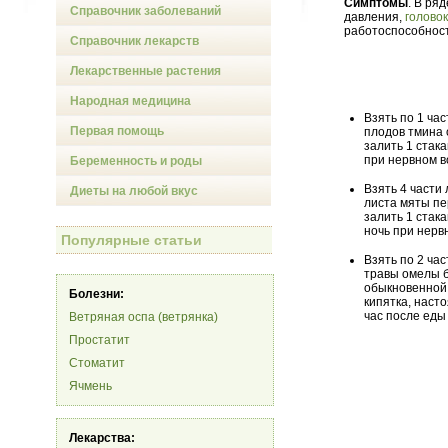
Симптомы
. В ря
Справочник заболеваний
давления,
голово
работоспособност
Справочник лекарств
Лекарственные растения
Народная медицина
Взять по 1 ча
Первая помощь
плодов тмина 
залить 1 стака
при нервном 
Беременность и роды
Взять 4 части
Диеты на любой вкус
листа мяты пе
залить 1 стака
ночь при нерв
Популярные статьи
Взять по 2 ча
травы омелы б
обыкновенной,
Болезни:
кипятка, насто
час после ед
Ветряная оспа (ветрянка)
Простатит
Стоматит
Ячмень
Лекарства: