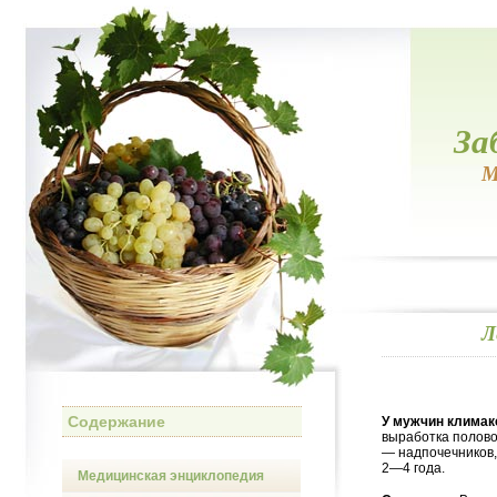
За
М
Л
Содержание
У мужчин климак
выработка полово
— надпочечников
2—4 года.
Медицинская энциклопедия