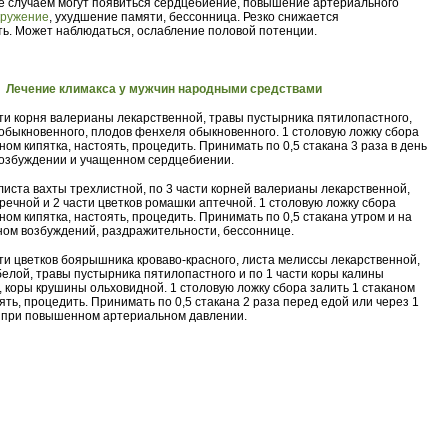
де случаем могут появиться сердцебиение, повышение артериального
кружение
, ухудшение памяти, бессонница. Резко снижается
ь. Может наблюдаться, ослабление половой потенции.
Лечение климакса у мужчин народными средствами
сти корня валерианы лекарственной, травы пустырника пятилопастного,
обыкновенного, плодов фенхеля обыкновенного. 1 столовую ложку сбора
ном кипятка, настоять, процедить. Принимать по 0,5 стакана 3 раза в день
возбуждении и учащенном сердцебиении.
 листа вахты трехлистной, по 3 части корней валерианы лекарственной,
речной и 2 части цветков ромашки аптечной. 1 столовую ложку сбора
ном кипятка, настоять, процедить. Принимать по 0,5 стакана утром и на
ном возбуждений, раздражительности, бессоннице.
сти цветков боярышника кроваво-красного, листа мелиссы лекарственной,
елой, травы пустырника пятилопастного и по 1 части коры калины
 коры крушины ольховидной. 1 столовую ложку сбора залить 1 стаканом
ять, процедить. Принимать по 0,5 стакана 2 раза перед едой или через 1
ы при повышенном артериальном давлении.