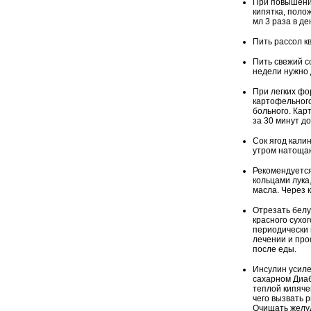
При повышении
кипятка, поло
мл 3 раза в д
Пить рассол кв
Пить свежий с
недели нужно 
При легких фо
картофельного
больного. Кар
за 30 минут до
Сок ягод кали
утром натощак
Рекомендуется
кольцами лука
масла. Через 
Отрезать белую
красного сухо
периодически 
лечении и про
после еды.
Инсулин усиле
сахарном Диаб
теплой кипяче
чего вызвать 
Очищать желуд