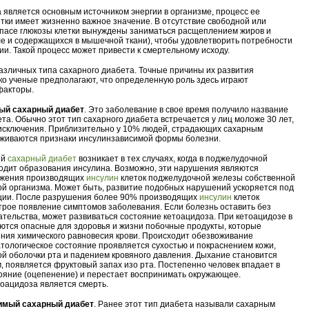
а является основным источником энергии в организме, процесс ее
етки имеет жизненно важное значение. В отсутствие свободной или
пасе глюкозы клетки вынуждены заниматься расщеплением жиров и
сле и содержащихся в мышечной ткани), чтобы удовлетворить потребности
ии. Такой процесс может привести к смертельному исходу.
азличных типа сахарного диабета. Точные причины их развития
ко ученые предполагают, что определенную роль здесь играют
факторы.
ый сахарный диабет
. Это заболевание в свое время получило название
та. Обычно этот тип сахарного диабета встречается у лиц моложе 30 лет,
исключения. Приблизительно у 10% людей, страдающих сахарным
уживаются признаки инсулинзависимой формы болезни.
ый
сахарный диабет
возникает в тех случаях, когда в поджелудочной
одит образования инсулина. Возможно, эти нарушения являются
ажения производящих
инсулин
клеток поджелудочной железы собственной
й организма. Может быть, развитие подобных нарушений ускоряется под
ции. После разрушения более 90% производящих
инсулин
клеток
рое появление симптомов заболевания. Если болезнь оставить без
ательства, может развиваться состояние кетоацидоза. При кетоацидозе в
ются опасные для здоровья и жизни побочные продукты, которые
ия химического равновесия крови. Происходит обезвоживание
атологическое состояние проявляется сухостью и покраснением кожи,
ой оболочки рта и падением кровяного давления. Дыхание становится
м, появляется фруктовый запах изо рта. Постепенно человек впадает в
ояние (оцепенение) и перестает воспринимать окружающее.
оацидоза является смерть.
имый сахарный диабет
. Ранее этот тип диабета называли сахарным