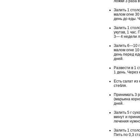
ложки 3 раза 
Залить 1 стол
малом огне 30
день до еды. 
Залить 1 стол
укутав, 1 час.
3— 4 недели л
Залить 6—10 г
малом огне 10
день перед ед
дней.
Развести в 1 с
1 день. Через
Есть салат из
стебля.
Принимать 3 р
(марьина корн
дней.
Залить 5 г сух
минут и прини
лечения нужно
Залить 1 столо
Пить по 0,3 ст