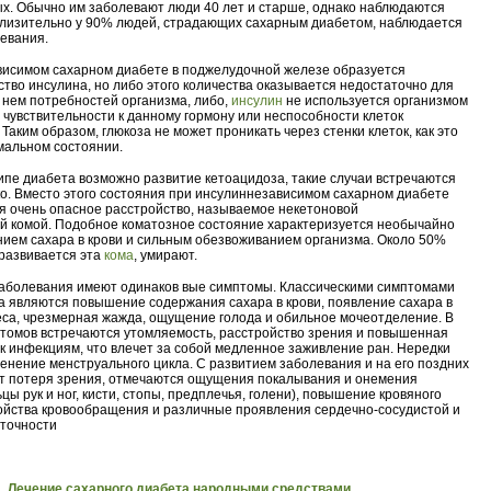
х. Обычно им заболевают люди 40 лет и старше, однако наблюдаются
лизительно у 90% людей, страдающих сахарным диабетом, наблюдается
евания.
исимом сахарном диабете в поджелудочной железе образуется
ство инсулина, но либо этого количества оказывается недостаточно для
 нем потребностей организма, либо,
инсулин
не используется организмом
 чувствительности к данному гормону или неспособности клеток
 Таким образом, глюкоза не может проникать через стенки клеток, как это
мальном состоянии.
типе диабета возможно развитие кетоацидоза, такие случаи встречаются
о. Вместо этого состояния при инсулиннезависимом сахарном диабете
я очень опасное расстройство, называемое некетоновой
й комой. Подобное коматозное состояние характеризуется необычайно
ием сахара в крови и сильным обезвоживанием организма. Около 50%
 развивается эта
кома
, умирают.
заболевания имеют одинаков вые симптомы. Классическими симптомами
а являются повышение содержания сахара в крови, появление сахара в
еса, чрезмерная жажда, ощущение голода и обильное мочеотделение. В
птомов встречаются утомляемость, расстройство зрения и повышенная
 к инфекциям, что влечет за собой медленное заживление ран. Нередки
енение менструального цикла. С развитием заболевания и на его поздних
т потеря зрения, отмечаются ощущения покалывания и онемения
цы рук и ног, кисти, стопы, предплечья, голени), повышение кровяного
ойства кровообращения и различные проявления сердечно-сосудистой и
точности
Лечение сахарного диабета народными средствами