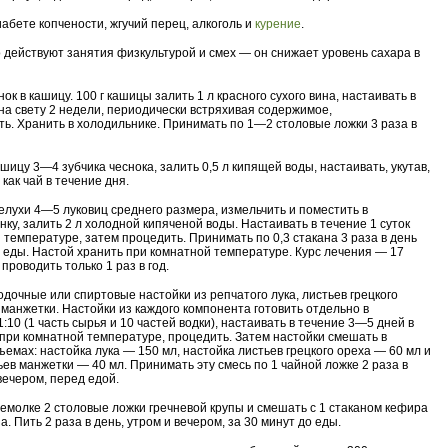
абете копчености, жгучий перец, алкоголь и
курение
.
действуют занятия физкультурой и смех — он снижает уровень сахара в
ок в кашицу. 100 г кашицы залить 1 л красного сухого вина, настаивать в
на свету 2 недели, периодически встряхивая содержимое,
ь. Хранить в холодильнике. Принимать по 1—2 столовые ложки 3 раза в
шицу 3—4 зубчика чеснока, залить 0,5 л кипящей воды, настаивать, укутав,
 как чай в течение дня.
елухи 4—5 луковиц среднего размера, измельчить и поместить в
нку, залить 2 л холодной кипяченой воды. Настаивать в течение 1 суток
 температуре, затем процедить. Принимать по 0,3 стакана 3 раза в день
о еды. Настой хранить при комнатной температуре. Курс лечения — 17
проводить только 1 раз в год.
одочные или спиртовые настойки из репчатого лука, листьев грецкого
 манжетки. Настойки из каждого компонента готовить отдельно в
:10 (1 часть сырья и 10 частей водки), настаивать в течение 3—5 дней в
при комнатной температуре, процедить. Затем настойки смешать в
емах: настойка лука — 150 мл, настойка листьев грецкого ореха — 60 мл и
ьев манжетки — 40 мл. Принимать эту смесь по 1 чайной ложке 2 раза в
вечером, перед едой.
емолке 2 столовые ложки гречневой крупы и смешать с 1 стаканом кефира
. Пить 2 раза в день, утром и вечером, за 30 минут до еды.