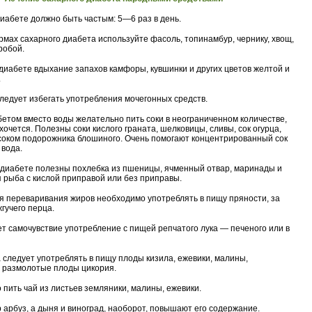
иабете должно быть частым: 5—6 раз в день.
рмах сахарного диабета используйте фасоль, топинамбур, чернику, хвощ,
робой.
диабете вдыхание запахов камфоры, кувшинки и других цветов желтой и
.
ледует избегать употребления мочегонных средств.
етом вместо воды желательно пить соки в неограниченном количестве,
хочется. Полезны соки кислого граната, шелковицы, сливы, сок огурца,
оком подорожника блошиного. Очень помогают концентрированный сок
 вода.
диабете полезны похлебка из пшеницы, ячменный отвар, маринады и
я рыба с кислой приправой или без приправы.
я переваривания жиров необходимо употреблять в пищу пряности, за
гучего перца.
т самочувствие употребление с пищей репчатого лука — печеного или в
 следует употреблять в пищу плоды кизила, ежевики, малины,
 размолотые плоды цикория.
 пить чай из листьев земляники, малины, ежевики.
 арбуз, а дыня и виноград, наоборот, повышают его содержание.