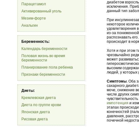
диабетом взрослы
Парацетамол
исключения. Приб
данный тип забол
Активированный уголь
Мезим-форте
При инсулиннезав
некоторое количе
Анальгин
удовлетворения в
из-за пониженной
распознавать его.
Беременность:
происходит в нор
Календарь беременности
Хотя и при этом 
чрезвычайно редк
Половая жизнь во время
может развиватьс
беременности
гиперосмотическо
Планирование пола ребенка
высоким содержан
людей, у которых
Признаки беременности
Симптомы
. Оба 
сахарного диабет
моче, снижение в
Диеты:
числе других сим
Кремлевская диета
чувствительность
импотенция
и изм
Диета по группе крови
этапах происходи
конечностей (паль
Японская диета
давления, расстр
Рисовая диета
почечной недоста