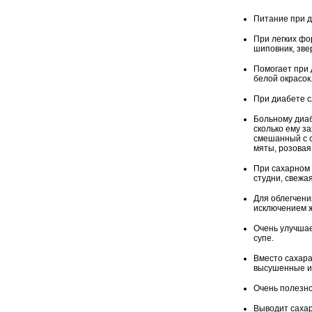
Питание при д
При легких фо
шиповник, зве
Помогает при 
белой окрасок
При диабете с
Больному диаб
сколько ему за
смешанный с с
мяты, розовая
При сахарном 
студни, свежа
Для облегчени
исключением ж
Очень улучшае
супе.
Вместо сахара
высушенные и
Очень полезно
Выводит сахар