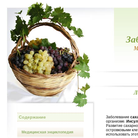
За
М
Л
Содержание
Заболевание
сах
организме.
Инсул
Развитие сахарно
островковыми кле
Медицинская энциклопедия
использовать это