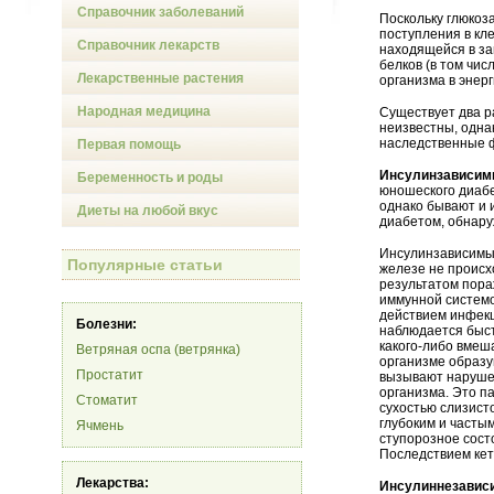
Справочник заболеваний
Поскольку глюкоз
поступления в кл
Справочник лекарств
находящейся в за
белков (в том чи
Лекарственные растения
организма в энерг
Народная медицина
Существует два р
неизвестны, одна
наследственные 
Первая помощь
Инсулинзависим
Беременность и роды
юношеского диабе
однако бывают и 
Диеты на любой вкус
диабетом, обнар
Инсулинзависим
Популярные статьи
железе не происх
результатом пор
иммунной системо
действием инфек
Болезни:
наблюдается быст
какого-либо вмеш
Ветряная оспа (ветрянка)
организме образу
Простатит
вызывают нарушен
организма. Это п
Стоматит
сухостью слизист
глубоким и часты
Ячмень
ступорозное сост
Последствием кет
Лекарства:
Инсулиннезавис