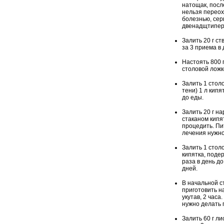
натощак, посл
нельзя перео
болезнью, сер
двенадщтипер
Залить 20 г с
за 3 приема в
Настоять 800 г
столовой ложке
Залить 1 стол
тени) 1 л кипя
до еды.
Залить 20 г н
стаканом кипя
процедить. Пи
лечения нужно
Залить 1 стол
кипятка, подер
раза в день д
дней.
В начальной с
приготовить н
укутав, 2 час
нужно делать 
Залить 60 г ли