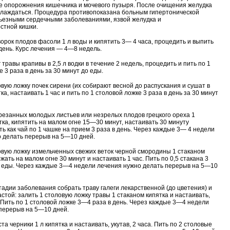
е опорожнения кишечника и мочевого пузыря. После очищения желудка
хлаждаться. Процедура противопоказана больным гипертонической
ьезными сердечными заболеваниями, язвой желудка и
стной кишки.
творок плодов фасоли 1 л воды и кипятить 3— 4 часа, процедить и выпить
 день. Курс лечения — 4—8 недель.
 травы крапивы в 2,5 л водки в течение 2 недель, процедить и пить по 1
 3 раза в день за 30 минут до еды.
овую ложку почек сирени (их собирают весной до распускания и сушат в
тка, настаивать 1 час и пить по 1 столовой ложке 3 раза в день за 30 минут
арезанных молодых листьев или незрелых плодов грецкого ореха 1
тка, кипятить на малом огне 15—30 минут, настаивать 30 минуту
ть как чай по 1 чашке на прием 3 раза в день. Через каждые 3— 4 недели
 делать перерыв на 5—10 дней.
овую ложку измельченных свежих веток черной смородины 1 стаканом
жать на малом огне 30 минут и настаивать 1 час. Пить по 0,5 стакана 3
о еды. Через каждые 3—4 недели лечения нужно делать перерыв на 5—10
тадии заболевания собрать траву галеги лекарственной (до цветения) и
астой: залить 1 столовую ложку травы 1 стаканом кипятка и настаивать,
а. Пить по 1 столовой ложке 3—4 раза в день. Через каждые 3—4 недели
перерыв на 5—10 дней.
ста черники 1 л кипятка и настаивать, укутав, 2 часа. Пить по 2 столовые