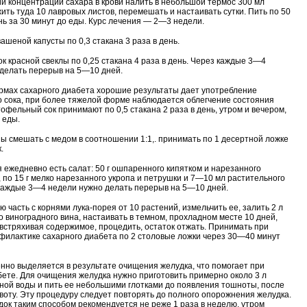
 концентрации сахара в крови налить в небольшой термос 300 мл
жить туда 10 лавровых листов, перемешать и настаивать сутки. Пить по 50
ень за 30 минут до еды. Курс лечения — 2—3 недели.
ашеной капусты по 0,3 стакана 3 раза в день.
ок красной свеклы по 0,25 стакана 4 раза в день. Через каждые 3—4
делать перерыв на 5—10 дней.
рмах сахарного диабета хорошие результаты дает употребление
 сока, при более тяжелой форме наблюдается облегчение состояния
тофельный сок принимают по 0,5 стакана 2 раза в день, утром и вечером,
 еды.
ны смешать с медом в соотношении 1:1,. принимать по 1 десертной ложке
.
 ежедневно есть салат: 50 г ошпаренного кипятком и нарезанного
, по 15 г мелко нарезанного укропа и петрушки и 7—10 мл растительного
каждые 3—4 недели нужно делать перерыв на 5—10 дней.
 часть с корнями лука-порея от 10 растений, измельчить ее, залить 2 л
го виноградного вина, настаивать в темном, прохладном месте 10 дней,
встряхивая содержимое, процедить, остаток отжать. Принимать при
филактике сахарного диабета по 2 столовые ложки через 30—40 минут
нно выделяется в результате очищения желудка, что помогает при
ете. Для очищения желудка нужно приготовить примерно около 3 л
ной воды и пить ее небольшими глотками до появления тошноты, после
рвоту. Эту процедуру следует повторять до полного опорожнения желудка.
ок таким способом рекомендуется не реже 1 раза в неделю, утром