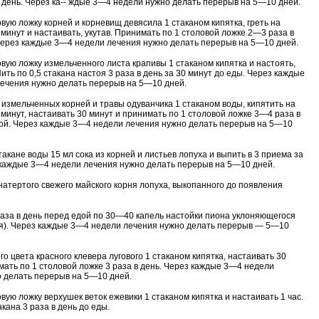
в день. Через ка-- ждые 3—4 недели нужно делать перерыв на 5—10 дней.
овую ложку корней и корневищ девясила 1 стаканом кипятка, греть на
 минут и настаивать, укутав. Принимать по 1 столовой ложке 2—3 раза в
Через каждые 3—4 недели лечения нужно делать перерыв на 5—10 дней.
овую ложку измельченного листа крапивы 1 стаканом кипятка и настоять,
 Пить по 0,5 стакана настоя 3 раза в день за 30 минут до еды. Через каждые
ечения нужно делать перерыв на 5—10 дней.
 измельченных корней и травы одуванчика 1 стаканом воды, кипятить на
 минут, настаивать 30 минут и принимать по 1 столовой ложке 3—4 раза в
ой. Через каждые 3—4 недели лечения нужно делать перерыв на 5—10
такане воды 15 мл сока из корней и листьев лопуха и выпить в 3 приема за
 каждые 3—4 недели лечения нужно делать перерыв на 5—10 дней.
 натертого свежего майского корня лопуха, выкопанного до появления
аза в день перед едой по 30—40 капель настойки пиона уклоняющегося
я). Через каждые 3—4 недели лечения нужно делать перерыв — 5—10
ого цвета красного клевера лугового 1 стаканом кипятка, настаивать 30
мать по 1 столовой ложке 3 раза в день. Через каждые 3—4 недели
 делать перерыв на 5—10 дней.
вую ложку верхушек веток ежевики 1 стаканом кипятка и настаивать 1 час.
акана 3 раза в день до еды.