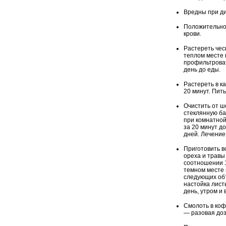
Вредны при ди
Положительно 
крови.
Растереть чесн
теплом месте 
профильтроват
день до еды.
Растереть в ка
20 минут. Пить
Очистить от ш
стеклянную ба
при комнатной
за 20 минут д
дней. Лечение 
Приготовить в
ореха и травы
соотношении 1
темном месте 
следующих объ
настойка лист
день, утром и 
Смолоть в коф
— разовая доза