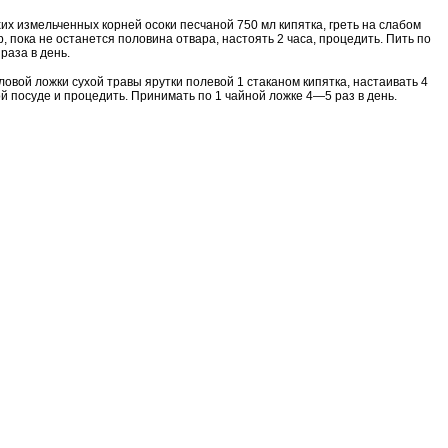
ухих измельченных корней осоки песчаной 750 мл кипятка, греть на слабом
р, пока не останется половина отвара, настоять 2 часа, процедить. Пить по
 раза в день.
оловой ложки сухой травы ярутки полевой 1 стаканом кипятка, настаивать 4
ой посуде и процедить. Принимать по 1 чайной ложке 4—5 раз в день.