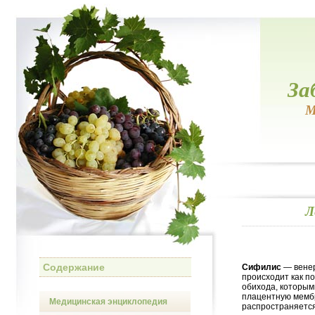
За
М
Л
Содержание
Сифилис
— венер
происходит как п
обихода, которым
плацентную мембр
Медицинская энциклопедия
распространяется