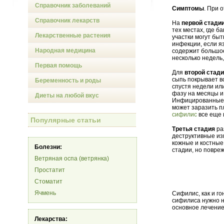
Справочник заболеваний
Симптомы
. При 
Справочник лекарств
На
первой стади
тех местах, где б
Лекарственные растения
участки могут бы
инфекции, если я
Народная медицина
содержит большое
несколько недель,
Первая помощь
Для
второй стад
сыпь покрывает в
Беременность и роды
спустя недели ил
фазу на месяцы и
Диеты на любой вкус
Инфицированные 
может заразить п
сифилис
все еще 
Популярные статьи
Третья стадия
ра
деструктивные из
кожные и костные
Болезни:
стадии, но повре
Ветряная оспа (ветрянка)
Простатит
Стоматит
Ячмень
Сифилис, как и г
сифилиса нужно н
основное лечение
Лекарства: