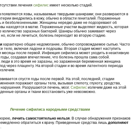
отсутствии лечения
сифилис
имеет несколько стадий.
и
появляются язвы, называемые твердыми шанкрами; они развираются в
актерии внедрились в кожу, обычно в области гениталий. Пораженные
ть и безболезненными. Женщины нередко даже не подозревают об
звы находятся в матке. Пораженные участки выделяют жидкость, которая
 количество заразных бактерий. Шанкры обычно заживают через
 но, если не лечиться, болезнь переходит во вторую стадию.
ии
характерно общее недомогание, обычно сопровождаемое сыпью. Часто
се тело, включая ладони и подошвы. Вторая стадия может наступить
и месяцы после первой. Инфекция сифилиса может уходить в неактивную
 годы, создавая впечатление, что болезнь прошла сама собой.
люди в это время не заразны, но зараженная беременная женщина
лод через плаценту. На второй стадии и во время латентного периода
излечим.
звивается спустя годы после первой. На этой, последней, стадии
менения поражают органы тела, вызывая слепоту, глухоту, уродства,
 нарушения. Разрушаются печень, мозг.
Сифилис
излечим даже на этой
жденные органы и ткани восстановить уже невозможно.
Лечение сифилиса народными средствами
онорею,
лечить самостоятельно нельзя
. В случае обнаружения признаков
емедленно обратиться к врачу. Приведенные средства лишь
дополняют
.