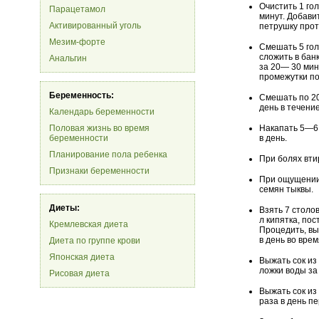
Очистить 1 гол
Парацетамол
минут. Добавит
Активированный уголь
петрушку прот
Мезим-форте
Смешать 5 гол
сложить в бан
Анальгин
за 20— 30 мин
промежутки по
Беременность:
Смешать по 20
день в течени
Календарь беременности
Половая жизнь во время
Накапать 5—6 
беременности
в день.
Планирование пола ребенка
При болях вти
Признаки беременности
При ощущении
семян тыквы.
Диеты:
Взять 7 столо
л кипятка, пос
Кремлевская диета
Процедить, вы
в день во вре
Диета по группе крови
Японская диета
Выжать сок из
ложки воды за
Рисовая диета
Выжать сок из
раза в день п