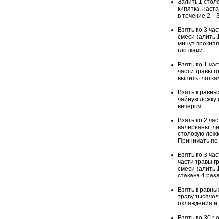
Залить 1 стол
кипятка, наста
в течение 2—3
Взять по 3 ча
смеси залить 
минут прокипя
глотками.
Взять по 1 ча
части травы го
выпить глоткам
Взять в равных
чайную ложку 
вечером.
Взять по 2 ча
валерианы, ли
столовую ложк
Принимать по 
Взять по 3 час
части травы г
смеси залить 1
стакана 4 раза
Взять в равны
траву тысячел
охлаждения и 
Взять по 30 г