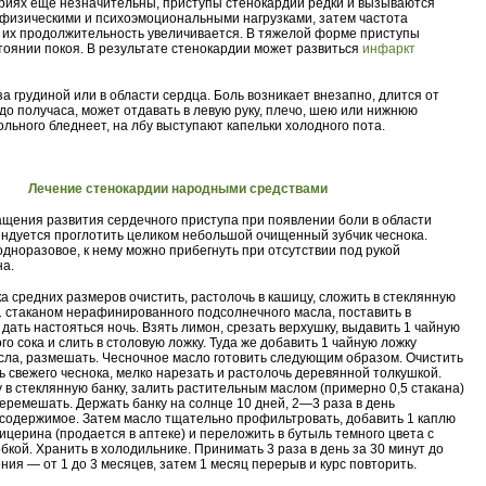
риях еще незначительны, приступы стенокардии редки и вызываются
физическими и психоэмоциональными нагрузками, затем частота
, их продолжительность увеличивается. В тяжелой форме приступы
стоянии покоя. В результате стенокардии может развиться
инфаркт
 за грудиной или в области сердца. Боль возникает внезапно, длится от
до получаса, может отдавать в левую руку, плечо, шею или нижнюю
ольного бледнеет, на лбу выступают капельки холодного пота.
Лечение стенокардии народными средствами
щения развития сердечного приступа при появлении боли в области
ндуется проглотить целиком небольшой очищенный зубчик чеснока.
одноразовое, к нему можно прибегнуть при отсутствии под рукой
на.
ка средних размеров очистить, растолочь в кашицу, сложить в стеклянную
 1 стаканом нерафинированного подсолнечного масла, поставить в
 дать настояться ночь. Взять лимон, срезать верхушку, выдавить 1 чайную
о сока и слить в столовую ложку. Туда же добавить 1 чайную ложку
сла, размешать. Чесночное масло готовить следующим образом. Очистить
нь свежего чеснока, мелко нарезать и растолочь деревянной толкушкой.
 в стеклянную банку, залить растительным маслом (примерно 0,5 стакана)
еремешать. Держать банку на солнце 10 дней, 2—3 раза в день
одержимое. Затем масло тщательно профильтровать, добавить 1 каплю
ицерина (продается в аптеке) и переложить в бутыль темного цвета с
бкой. Хранить в холодильнике. Принимать 3 раза в день за 30 минут до
ния — от 1 до 3 месяцев, затем 1 месяц перерыв и курс повторить.