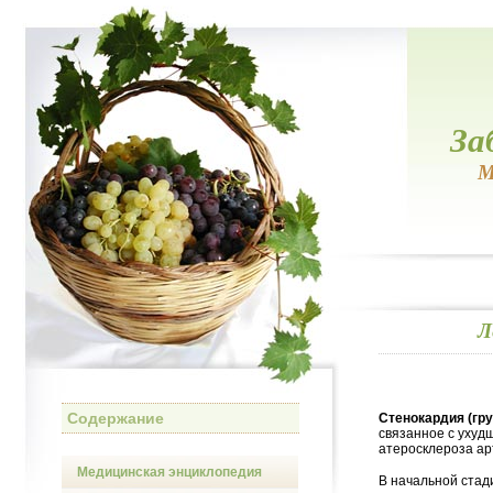
За
М
Л
Содержание
Стенокардия (гр
связанное с ухуд
атеросклероза ар
Медицинская энциклопедия
В начальной стад