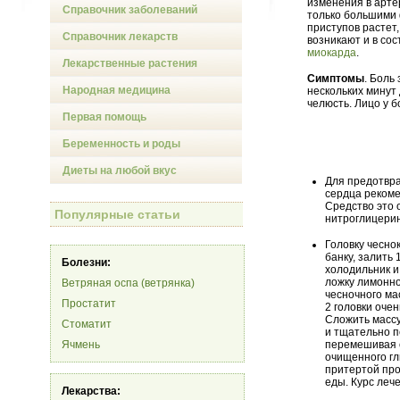
изменения в арте
Справочник заболеваний
только большими 
приступов растет
Справочник лекарств
возникают и в со
миокарда
.
Лекарственные растения
Симптомы
. Боль
Народная медицина
нескольких минут 
челюсть. Лицо у б
Первая помощь
Беременность и роды
Диеты на любой вкус
Для предотвра
сердца рекоме
Средство это 
Популярные статьи
нитроглицери
Головку чесно
банку, залить
Болезни:
холодильник и
ложку лимонног
Ветряная оспа (ветрянка)
чесночного ма
Простатит
2 головки оче
Сложить массу
Стоматит
и тщательно п
Ячмень
перемешивая с
очищенного гл
притертой про
еды. Курс лече
Лекарства: