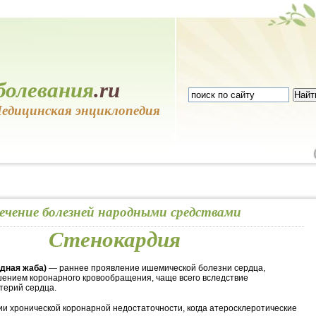
болевания
.ru
едицинская энциклопедия
ечение болезней народными средствами
Стенокардия
удная жаба)
— раннее проявление ишемической болезни сердца,
шением коронарного кровообращения, чаще всего вследствие
терий сердца.
ии хронической коронарной недостаточности, когда атеросклеротические