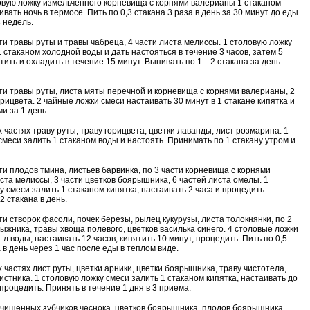
овую ложку измельченного корневища с корнями валерианы 1 стаканом
ивать ночь в термосе. Пить по 0,3 стакана 3 раза в день за 30 минут до еды
 недель.
сти травы руты и травы чабреца, 4 части листа мелиссы. 1 столовую ложку
1 стаканом холодной воды и дать настояться в течение 3 часов, затем 5
тить и охладить в течение 15 минут. Выпивать по 1—2 стакана за день
сти травы руты, листа мяты перечной и корневища с корнями валерианы, 2
рицвета. 2 чайные ложки смеси настаивать 30 минут в 1 стакане кипятка и
и за 1 день.
 частях траву руты, траву горицвета, цветки лаванды, лист розмарина. 1
смеси залить 1 стаканом воды и настоять. Принимать по 1 стакану утром и
сти плодов тмина, листьев барвинка, по 3 части корневища с корнями
ста мелиссы, 3 части цветков боярышника, 6 частей листа омелы. 1
у смеси залить 1 стаканом кипятка, настаивать 2 часа и процедить.
2 стакана в день.
ти створок фасоли, почек березы, рылец кукурузы, листа толокнянки, по 2
рыжника, травы хвоща полевого, цветков василька синего. 4 столовые ложки
 л воды, настаивать 12 часов, кипятить 10 минут, процедить. Пить по 0,5
 в день через 1 час после еды в теплом виде.
х частях лист руты, цветки арники, цветки боярышника, траву чистотела,
истника. 1 столовую ложку смеси залить 1 стаканом кипятка, настаивать до
процедить. Принять в течение 1 дня в 3 приема.
 очищенных зубчиков чеснока, цветков боярышника, плодов боярышника,