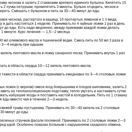
овку чеснока и залить 2 стаканами крепкого куриного бульона. Кипятить 15
ь 2 пучка петрушки, прокипятить 3 минуты. Бульон отцедить, чеснок и
ереть. Смешать с бульоном и пить за 30—40 минут до еды.
овок чеснока, растертого в кашицу, 10 протертых лимонов и 1 л меда,
ку и дать настояться 1 неделю. Принимать по 4 чайные ложки 1 раз в день
ут до еды. Есть надо медленно, между приемами каждой ложки делать
 1 минуте. Курс лечения — 1,5—2 месяца.
0 мл оливкового масла и пшеничной водки. Смесь пить по 50 мл 3 раза в
е 3—4 недель при одышке.
капель пихтового масла в ложку сахарного песка. Принимать внутрь 1 раз
рать в область сердца 10—12 капель пихтового масла.
 тяжести в области сердца принимать ежедневно по 3—4 столовые ложки
вых ложек (с верхом) смеси ягод боярышника и плодов шиповника, залить 2
тавить на теплоизоляционную подставку, тепло укутать и настаивать сутки.
жать набухшие ягоды и поставить настой в холодильник. Пить по 1 стакану
мя еды вместо чая в течение 2—3 недель.
 свежей травы пустырника. Принимать по 30—40 капель на 2 столовые
 30 минут до еды.
 зеленых стручков фасоли посевной. Принимать по 2 столовые ложки 2—3
еред едой. Особенно показан больным с нарушением сахарного обмена.