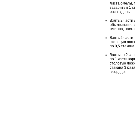
листа омелы, 
заварить в 1 
раза в день.
Взять 2 части
обыкновенного
кипятка, наста
Взять 2 части
столовую ложк
по 0,5 стакана
Взять по 2 ча
по 1 части ко
столовую ложк
стакана 3 раз
в сердце.