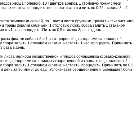
плодов хвоща полевого, 10 г цветков арники. 1 столовую ложку смеси
стакане кипятка, процедить после остывания и пить по 0,25 стакана 3—4
 листа земляники лесной, по 1 части листа брусники, травы тысячелистника
 и травы фиалки собачьей. 1 столовую ложку сбора залить 1 стаканом
ивать 1 час, процедить. Пить по 0,5 стакана Зраза в день.
 травы фиалки собачьей и 1 часть корневища с корнями валерианы. 1
у сбора залить 1 стаканом кипятка, настоять 1 час, процедить. Принимать
 3 раза в день.
сти листа мелиссы лекарственной и плодов боярышника кроваво-красного,
рневища с корнями валерианы лекарственной и травы хвоща полевого. 1
у сбора залить 1 стаканом кипятка, настоять, процедить. Принимать по 0,3
а в день за 30 минут до еды. Успокаивает сердцебиение и уменьшает боли