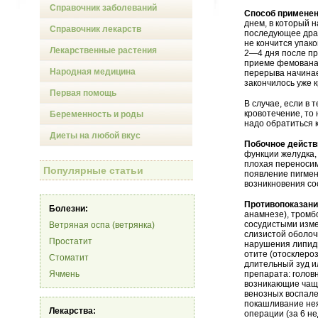
Справочник заболеваний
Способ применен
днем, в который 
Справочник лекарств
последующее драж
не кончится упако
Лекарственные растения
2—4 дня после пр
приеме фемована 
Народная медицина
перерыва начинае
закончилось уже к
Первая помощь
В случае, если в
кровотечение, то
Беременность и роды
надо обратиться к
Диеты на любой вкус
Побочное действ
функции желудка
плохая переносим
Популярные статьи
появление пигмен
возникновения со
Противопоказан
Болезни:
анамнезе), тромб
сосудистыми изм
Ветряная оспа (ветрянка)
слизистой оболочк
Простатит
нарушения липидн
отите (отосклеро
Стоматит
длительный зуд 
Ячмень
препарата: голов
возникающие чаще
венозных воспале
покашливание нея
Лекарства:
операции (за 6 н