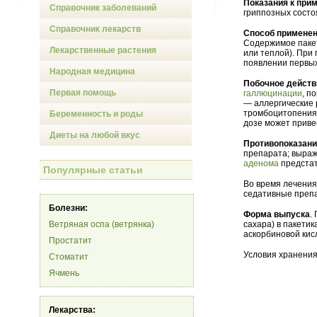
Показания к при
Справочник заболеваний
гриппозных состо
Справочник лекарств
Способ применен
Содержимое пакет
Лекарственные растения
или теплой). При
появлении первых
Народная медицина
Побочное действ
Первая помощь
галлюцинации
, п
— аллергические 
тромбоцитопения
Беременность и роды
дозе может приве
Диеты на любой вкус
Противопоказан
препарата; выраж
аденома
предстат
Популярные статьи
Во время лечения
седативные преп
Болезни:
Форма выпуска
.
Ветряная оспа (ветрянка)
сахара) в пакетик
аскорбиновой кисл
Простатит
Условия хранения
Стоматит
Ячмень
Лекарства: