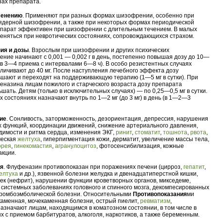
зах препарата.
менению
. Применяют при разных формах шизофрении, особенно при
ядерной шизофрении, а также при некоторых формах периодической
парат эффективен при шизофрении с длительным течением. В малых
еняться при невротических состояниях, сопровождающихся страхом.
ия и дозы
. Взрослым при шизофрении и других психических
ение начинают с 0,001 — 0,002 г в день, постепенно повышая дозу до 10—
 (в 3—4 приема с интервалами 6—8 ч). В особо резистентных случаях
еличивают до 40 мг. После наступления лечебного эффекта дозу
шают и переходят на поддерживающую терапию (1—5 мг в сутки). При
назина лицам пожилого и старческого возраста дозу препарата
ать. Детям (только в исключительных случаях) — по 0,25—0,5 мг в сутки.
х состояниях назначают внутрь по 1—2 мг (до 3 мг) в день (в 1—2—3
ие
. Сонливость, заторможенность, дезориентация, депрессия, нарушения
 функций, координации движений, снижение артериального давления,
имости и ритма сердца, изменения ЭКГ,
ринит
,
стоматит
,
тошнота
,
рвота
,
ческая
желтуха
, гиперпигментация кожи, дерматит, увеличение массы тела,
орея
,
гинекомастия
,
агранулоцитоз
, фотосенсибилизация, кожные
акции.
ия
. Флуфеназин противопоказан при поражениях печени (цирроз,
гепатит
,
елтуха
и др.), язвенной болезни желудка и двенадцатиперстной кишки,
ек (нефрит), нарушении функции кроветворных органов, микседеме,
системных заболеваниях головного и спинного мозга, декомпесированных
тромбоэмболической болезни. Относительными
Противопоказания
ми
аменная, мочекаменная болезни, острый пиелит,
ревматизм
,
назначают лицам, находящимся в коматозном состоянии, в том числе в
ых с приемом барбитуратов, алкоголя, наркотиков, а также беременным.