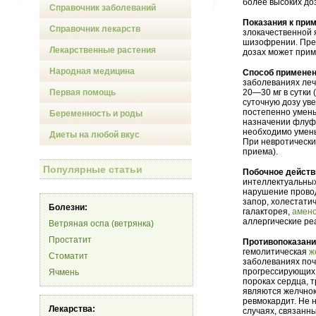
более высоких до
Справочник заболеваний
Показания к при
Справочник лекарств
злокачественной 
шизофрении. Пре
Лекарственные растения
дозах может прим
Народная медицина
Способ применен
заболеваниях леч
Первая помощь
20—30 мг в сутки
суточную дозу ув
постепенно умень
Беременность и роды
назначении флуфе
необходимо уменьш
Диеты на любой вкус
При невротически
приема).
Популярные статьи
Побочное действ
интеллектуальных
нарушение провод
запор, холестати
Болезни:
галакторея,
амен
аллергические ре
Ветряная оспа (ветрянка)
Простатит
Противопоказан
гемолитическая
ж
Стоматит
заболеваниях поч
прогрессирующих 
Ячмень
пороках сердца, 
являются желчнок
ревмокардит. Не 
Лекарства:
случаях, связанн