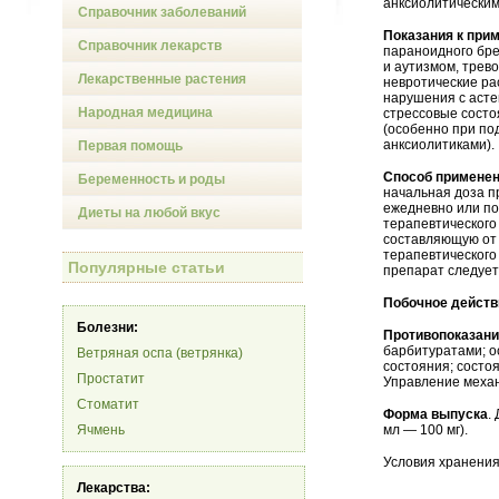
анксиолитическим
Справочник заболеваний
Показания к при
Справочник лекарств
параноидного бр
и аутизмом, трев
Лекарственные растения
невротические ра
нарушения с асте
Народная медицина
стрессовые состо
(особенно при по
анксиолитиками).
Первая помощь
Способ применен
Беременность и роды
начальная доза пр
ежедневно или по 
Диеты на любой вкус
терапевтического
составляющую от 2
терапевтического
Популярные статьи
препарат следует
Побочное действ
Болезни:
Противопоказан
барбитуратами; о
Ветряная оспа (ветрянка)
состояния; состо
Простатит
Управление механ
Стоматит
Форма выпуска
.
Ячмень
мл — 100 мг).
Условия хранения
Лекарства: