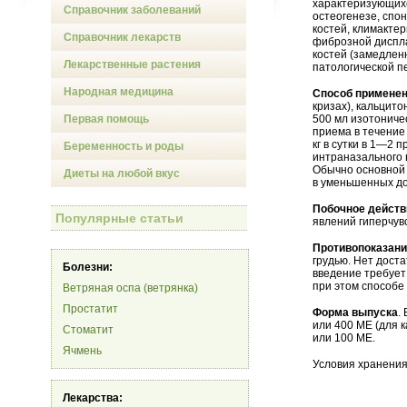
характеризующихс
Справочник заболеваний
остеогенезе, спо
костей, климакте
Справочник лекарств
фиброзной диспла
костей (замедлен
Лекарственные растения
патологической п
Народная медицина
Способ применен
кризах), кальцито
Первая помощь
500 мл изотониче
приема в течение 
кг в сутки в 1—2
Беременность и роды
интраназального в
Обычно основной 
Диеты на любой вкус
в уменьшенных доз
Побочное действ
Популярные статьи
явлений гиперчув
Противопоказан
грудью. Нет дост
Болезни:
введение требует
при этом способе
Ветряная оспа (ветрянка)
Простатит
Форма выпуска
.
или 400 ME (для к
Стоматит
или 100 ME.
Ячмень
Условия хранения
Лекарства: