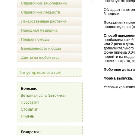
почечную экскрец
Справочник заболеваний
Обладает гипотен
Справочник лекарств
3 недели.
Лекарственные растения
Показания к при
происхождения (п
Народная медицина
Способ применен
Первая помощь
необходимости бо
или 2 раза в день
дополнительного 
Беременность и роды
фоне приема 0,04
перейти на подде
Диеты на любой вкус
после завтрака, 
Побочное действ
Популярные статьи
Форма выпуска
. 
Условия хранения
Болезни:
Ветряная оспа (ветрянка)
Простатит
Стоматит
Ячмень
Лекарства: