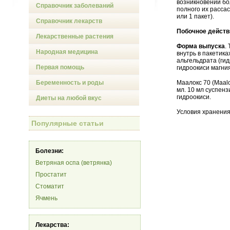
возникновении бо
Справочник заболеваний
полного их расса
или 1 пакет).
Справочник лекарств
Побочное действ
Лекарственные растения
Форма выпуска
.
Народная медицина
внутрь в пакетиках
альгельдрата (гид
Первая помощь
гидроокиси магния 
Беременность и роды
Маалокс 70 (Maalo
мл. 10 мл суспенз
гидроокиси.
Диеты на любой вкус
Условия хранения
Популярные статьи
Болезни:
Ветряная оспа (ветрянка)
Простатит
Стоматит
Ячмень
Лекарства: