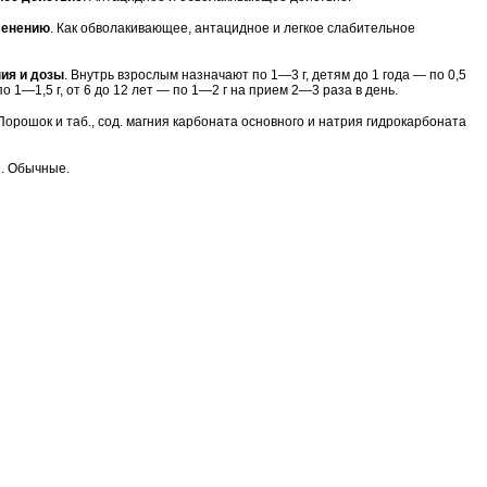
менению
. Как обволакивающее, антацидное и легкое слабительное
ия и дозы
. Внутрь взрослым назначают по 1—3 г, детям до 1 года — по 0,5
 по 1—1,5 г, от 6 до 12 лет — по 1—2 г на прием 2—3 раза в день.
 Порошок и таб., сод. магния карбоната основного и натрия гидрокарбоната
. Обычные.