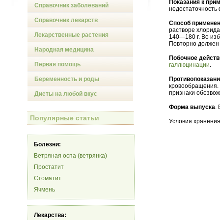
Показания к при
Справочник заболеваний
недостаточность 
Справочник лекарств
Способ применен
растворе хлорида
Лекарственные растения
140—180 г. Во из
Повторно должен 
Народная медицина
Побочное действ
Первая помощь
галлюцинации
.
Беременность и роды
Противопоказан
кровообращения. 
признаки обезвож
Диеты на любой вкус
Форма выпуска
.
Популярные статьи
Условия хранения
Болезни:
Ветряная оспа (ветрянка)
Простатит
Стоматит
Ячмень
Лекарства: