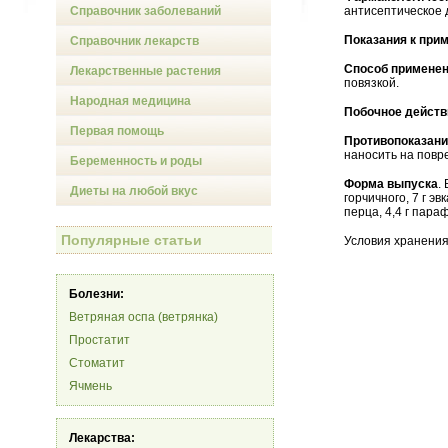
Справочник заболеваний
антисептическое 
Показания к при
Справочник лекарств
Способ применен
Лекарственные растения
повязкой.
Народная медицина
Побочное действ
Первая помощь
Противопоказан
наносить на повр
Беременность и роды
Форма выпуска
.
Диеты на любой вкус
горчичного, 7 г эв
перца, 4,4 г пара
Популярные статьи
Условия хранения
Болезни:
Ветряная оспа (ветрянка)
Простатит
Стоматит
Ячмень
Лекарства: