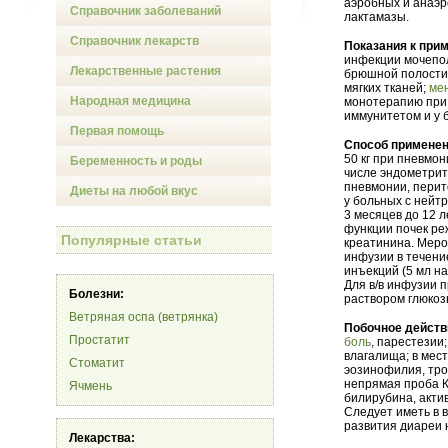
аэробных и анаэр
Справочник заболеваний
лактамазы.
Справочник лекарств
Показания к при
инфекции мочепол
Лекарственные растения
брюшной полости;
мягких тканей;
ме
Народная медицина
монотерапию при
иммунитетом и у 
Первая помощь
Способ применен
50 кг при пневмон
Беременность и роды
числе эндометрите
пневмонии, перит
Диеты на любой вкус
у больных с нейтр
3 месяцев до 12 л
функции почек ре
Популярные статьи
креатинина. Мероп
инфузии в течени
инъекций (5 мл на
Для в/в инфузии 
Болезни:
раствором глюкоз
Ветряная оспа (ветрянка)
Побочное действ
Простатит
боль
, парестезии
влагалища; в мест
Стоматит
эозинофилия, тр
непрямая проба К
Ячмень
билирубина, акти
Следует иметь в 
развития диареи 
Лекарства: