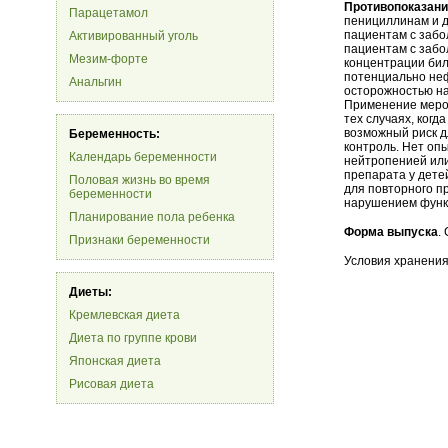
Противопоказан
Парацетамол
пенициллинам и д
пациентам с забо
Активированный уголь
пациентам с забо
Мезим-форте
концентрации бил
потенциально не
Анальгин
осторожностью на
Применение мероп
тех случаях, ког
возможный риск д
Беременность:
контроль. Нет оп
Календарь беременности
нейтропенией ил
препарата у детей
Половая жизнь во время
для повторного п
беременности
нарушением функц
Планирование пола ребенка
Форма выпуска
.
Признаки беременности
Условия хранения
Диеты:
Кремлевская диета
Диета по группе крови
Японская диета
Рисовая диета