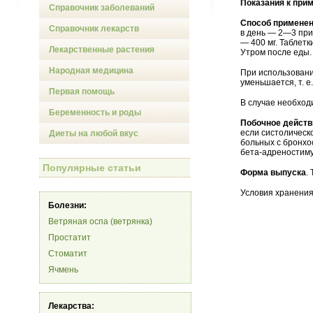
Показания к при
Справочник заболеваний
Способ применен
Справочник лекарств
в день — 2—3 при
— 400 мг. Таблетк
Лекарственные растения
Утром после еды.
Народная медицина
При использовани
уменьшается, т. 
Первая помощь
В случае необход
Беременность и роды
Побочное действ
если систолическ
Диеты на любой вкус
больных с бронх
бета-адреностим
Популярные статьи
Форма выпуска
.
Условия хранения
Болезни:
Ветряная оспа (ветрянка)
Простатит
Стоматит
Ячмень
Лекарства: