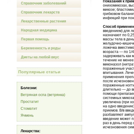
Показания к при
Справочник заболеваний
онихомикозах, вы
микозе; бластоми
Справочник лекарств
грибковом балани
инфекций при пон
Лекарственные растения
Способ применен
Народная медицина
введением) для л
назначают по 0,25 
Первая помощь
массы тела в ден
желудочно-кишечн
ложечка вместимо
Беременность и роды
возраста — по 1/4
задерживать как 
Диеты на любой вкус
течение не менее
миконазол (нитра
пораженные участ
Популярные статьи
впитывания. Лече
применения препа
после исчезновен
пораженные ногти
Болезни:
длительно — до в
помощи прилагаем
Ветряная оспа (ветрянка)
системных микозах
Простатит
увеличена (при хо
на одно введение
Стоматит
приемов. В/в вве
разбавляют ампул
Ячмень
введение может п
раз в день перед 
исчезновения сим
Лекарства: