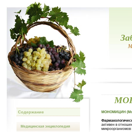
За
М
МОН
Содержание
МОНОМИЦИН (Mo
Фармакологическ
активен в отноше
Медицинская энциклопедия
микроорганизмов 