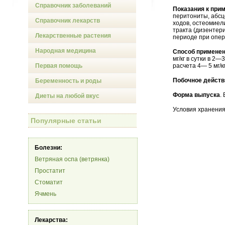
Справочник заболеваний
Показания к при
перитониты, абсц
Справочник лекарств
ходов, остеомиел
тракта (дизентер
Лекарственные растения
периоде при опер
Народная медицина
Способ применен
мг/кг в сутки в 2—
Первая помощь
расчета 4— 5 мг/кг
Побочное действ
Беременность и роды
Форма выпуска
.
Диеты на любой вкус
Условия хранения
Популярные статьи
Болезни:
Ветряная оспа (ветрянка)
Простатит
Стоматит
Ячмень
Лекарства: