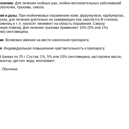
менению
. Для лечения гнойных ран, гнойно-воспалительных заболеваний
оболочек, трахомы, сикоза.
ия и дозы
. При гнойничковых поражениях кожи, фурункулезе, карбункулах,
огах, для лечения длительно не заживающих язв, ожогов II и III степени,
ожениц и т. п. наносят линимент на область поражения. Сверху
ную повязку. Для лечения трахомы применяют 10% (5% или 1%)
ию) синтомицина.
ие
. Возможно жжение на месте нанесения препарата.
ия
. Индивидуальная повышенная чувствительность к препарату.
 В банках по 25 г. Состав: 1%, 5% или 10% синтомицина, касторовое масло,
гатор, дистил. вода, консервант.
. Обычные.