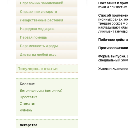
Справочник заболеваний
Показания к при
кожи и слизистых 
Справочник лекарств
Способ применен
гнойных ранах, ож
Лекарственные растения
трещин сосков у р
накладывают обыч
Народная медицина
линимент (эмульс
Первая помощь
Побочное действ
Беременность и роды
Противопоказан
Диеты на любой вкус
Форма выпуска
.
специальный эмуль
Популярные статьи
Условия хранения
Болезни:
Ветряная оспа (ветрянка)
Простатит
Стоматит
Ячмень
Лекарства: