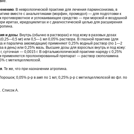
вие.
менению
. В неврологической практике для лечения паркинсонизма, в
актике вместе с анальгетиками (морфин, промедол) — для подготовки к
как противорвотное и успокаивающее средство — при морской и воздушной
 при иритах, иридоциклитах и с диагностической целью для расширения
тропина.
ия и дозы
. Внутрь (обычно в растворах) и под кожу в разовых дозах
(0,25—0,5 мг) или 0,5—1 мл 0,05% раствора. В глазной практике (для
а и паралича аккомодации) применяют 0,25% водный раствор (по 1—2
аза в день) или 0,25% мазь. Высшие дозы для взрослых внутрь и под кожу:
г, суточная — 0,0015 г. В офтальмологической практике наряду с 0,25%
м применяется пролонгированный препарат — раствор скополамина
25% с метилцеллюлозой.
ия
. Те же, что при назначении атропина.
 Порошок; 0,05% р-р в амп по 1 мл; 0,25% р-р с метилцеллюлозой во фл. по
. Список А.