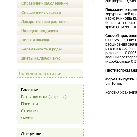
снотворное дейст
Справочник заболеваний
Показания к при
Справочник лекарств
хирургической пр
наркозу, иногда 
Лекарственные растения
болезни, а также
зрачков вместо а
Народная медицина
Способ применен
Первая помощь
0,00025—0,0005 г 
расширения зрачк
капли в глаза 2 р
Беременность и роды
разовая — 0,0005 
водным растворо
Диеты на любой вкус
гидробромида 0,
Противопоказан
Популярные статьи
Форма выпуска
.
5 и 10 мл.
Болезни:
Условия хранения
Ветряная оспа (ветрянка)
Простатит
Стоматит
Ячмень
Лекарства: