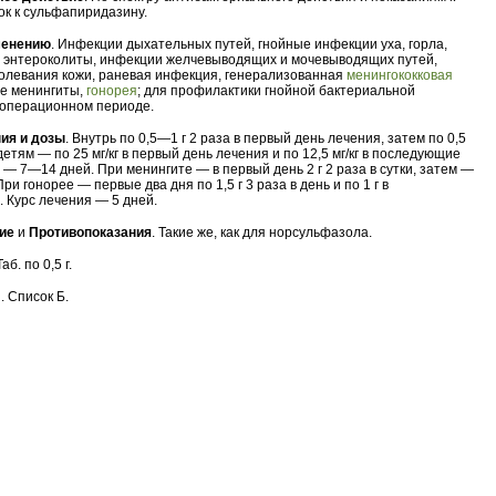
к к сульфапиридазину.
менению
. Инфекции дыхательных путей, гнойные инфекции уха, горла,
, энтероколиты, инфекции желчевыводящих и мочевыводящих путей,
олевания кожи, раневая инфекция, генерализованная
менингококковая
ые менингиты,
гонорея
; для профилактики гнойной бактериальной
еоперационном периоде.
ия и дозы
. Внутрь по 0,5—1 г 2 раза в первый день лечения, затем по 0,5
 детям — по 25 мг/кг в первый день лечения и по 12,5 мг/кг в последующие
 — 7—14 дней. При менингите — в первый день 2 г 2 раза в сутки, затем —
 При гонорее — первые два дня по 1,5 г 3 раза в день и по 1 г в
 Курс лечения — 5 дней.
ие
и
Противопоказания
. Такие же, как для норсульфазола.
Таб. по 0,5 г.
. Список Б.