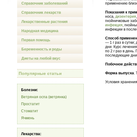
Справочник заболеваний
применению близо
Показания к при
Справочник лекарств
носа,
дизентерия
гнойничковые заб
Лекарственные растения
инфекция
, гнойн
инфекции в посл
Народная медицина
Способ применен
Первая помощь
— 1 г раз в сутки;
дни. Курс лечения
Беременность и роды
по 2 г раз в день.
последующие дни.
Диеты на любой вкус
Побочное действ
Популярные статьи
Форма выпуска
. 
Условия хранения
Болезни:
Ветряная оспа (ветрянка)
Простатит
Стоматит
Ячмень
Лекарства: