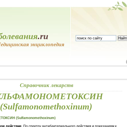
болевания
.ru
едицинская энциклопедия
Справочник лекарств
УЛЬФАМОНОМЕТОКСИН
(Sulfamonomethoxinum)
ОКСИН (Sulfamonomethoxinum)
ое действие
. По спектру антибактериального действия и показаниям к