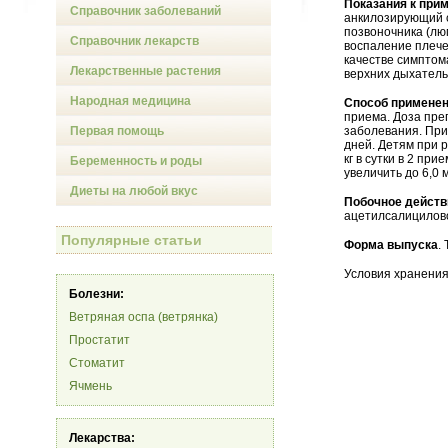
Показания к при
Справочник заболеваний
анкилозирующий 
позвоночника (лю
Справочник лекарств
воспаление плече
качестве симптом
Лекарственные растения
верхних дыхатель
Народная медицина
Способ применен
приема. Доза пре
Первая помощь
заболевания. При
дней. Детям при 
кг в сутки в 2 пр
Беременность и роды
увеличить до 6,0 м
Диеты на любой вкус
Побочное действ
ацетилсалицилов
Популярные статьи
Форма выпуска
. 
Условия хранения
Болезни:
Ветряная оспа (ветрянка)
Простатит
Стоматит
Ячмень
Лекарства: