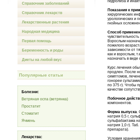
гидролиза и инак
Справочник заболеваний
Показания к при
Справочник лекарств
хирургических ин
урологических и 
Лекарственные растения
гнойных осложнен
Народная медицина
Способ применен
чувствительность
Первая помощь
Взрослым назначаю
пожилого возраста
зависимости от т
Беременность и роды
как и взрослым, т
назначать в виде 
Диеты на любой вкус
Курс лечения обы
продлен. После н
Популярные статьи
симптомов, лечен
гонореи сультамиц
по 375 г). Чтобы
качестве сопутст
Болезни:
Побочное действ
Ветряная оспа (ветрянка)
компонентов.
Простатит
Форма выпуска
.
Стоматит
натрия 0,5 г, суль
Ячмень
сульфабактама нат
натрия 1,0 г). Таб
препарата).
Лекарства:
Условия хранения