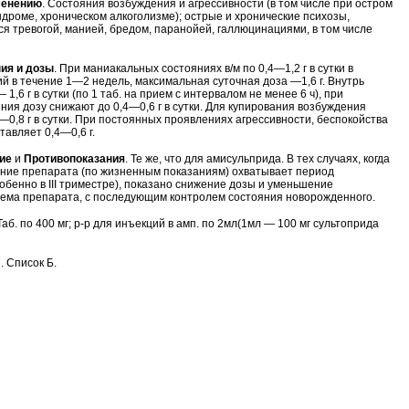
менению
. Состояния возбуждения и агрессивности (в том числе при остром
дроме, хроническом алкоголизме); острые и хронические психозы,
 тревогой, манией, бредом, паранойей, галлюцинациями, в том числе
ия и дозы
. При маниакальных состояниях в/м по 0,4—1,2 г в сутки в
ий в течение 1—2 недель, максимальная суточная доза —1,6 г. Внутрь
 1,6 г в сутки (по 1 таб. на прием с интервалом не менее 6 ч), при
ния дозу снижают до 0,4—0,6 г в сутки. Для купирования возбуждения
—0,8 г в сутки. При постоянных проявлениях агрессивности, беспокойства
тавляет 0,4—0,6 г.
ие
и
Противопоказания
. Те же, что для амисульприда. В тех случаях, когда
ние препарата (по жизненным показаниям) охватывает период
обенно в III триместре), показано снижение дозы и уменьшение
ема препарата, с последующим контролем состояния новорожденного.
 Таб. по 400 мг; р-р для инъекций в амп. по 2мл(1мл — 100 мг сультоприда
. Список Б.