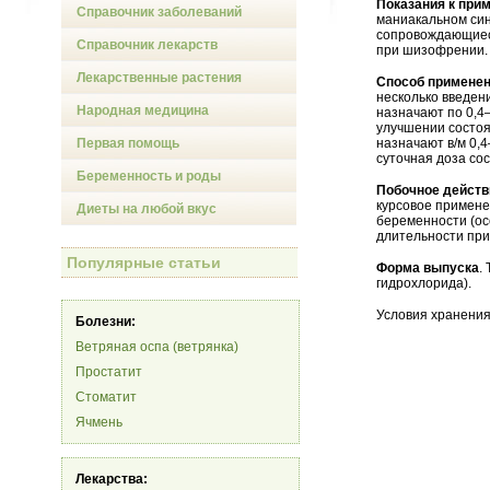
Показания к при
Справочник заболеваний
маниакальном син
сопровождающиеся
Справочник лекарств
при шизофрении.
Лекарственные растения
Способ применен
несколько введен
Народная медицина
назначают по 0,4—
улучшении состоя
Первая помощь
назначают в/м 0,4
суточная доза сос
Беременность и роды
Побочное действ
курсовое примене
Диеты на любой вкус
беременности (ос
длительности при
Популярные статьи
Форма выпуска
.
гидрохлорида).
Условия хранения
Болезни:
Ветряная оспа (ветрянка)
Простатит
Стоматит
Ячмень
Лекарства: