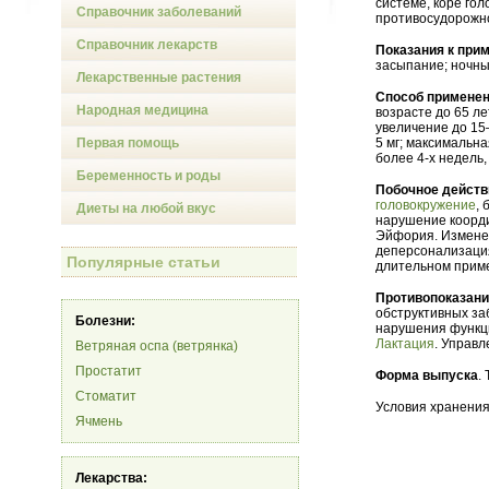
системе, коре гол
Справочник заболеваний
противосудорожн
Справочник лекарств
Показания к при
засыпание; ночны
Лекарственные растения
Способ применен
Народная медицина
возрасте до 65 ле
увеличение до 15
Первая помощь
5 мг; максимальн
более 4-х недель
Беременность и роды
Побочное действ
головокружение
,
Диеты на любой вкус
нарушение коорд
Эйфория. Изменен
деперсонализация
Популярные статьи
длительном приме
Противопоказан
обструктивных за
Болезни:
нарушения функци
Лактация
. Управ
Ветряная оспа (ветрянка)
Простатит
Форма выпуска
. 
Стоматит
Условия хранения
Ячмень
Лекарства: