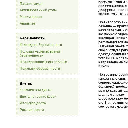
бессимптомно и о
Парацетамол
они осложняются
диафрагмально-пи
Активированный уголь
вмешательстве, е
Мезим-форте
При неосложненн
Анальгин
лечение — практи
нежелательных си
возможного ущемл
Беременность:
щадящей. Пищу сл
рекомендуется ло
Календарь беременности
Питьевой режим т
способствует рег
Половая жизнь во время
одежда сдавливал
беременности
туловища, а спат
Планирование пола ребенка
направлена на сн
изжоги.
Признаки беременности
При возникновени
(внезапные сильн
сопровождающиеся
Диеты:
больного), необх
Кремлевская диета
можно дать антац
крайнем случае —
Диета по группе крови
кровотечением бо
его. При возникн
Японская диета
соответствующую
Рисовая диета