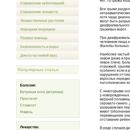
нет, то грыжа наз
Справочник заболеваний
Все грыжи раздел
Справочник лекарств
нетравматических
хотя чаще диагно
Лекарственные растения
могут быть разры
диафрагмального 
Народная медицина
грыжевых ворот.
При диафрагмальн
Первая помощь
человеком пища н
Жалобы больных 
Беременность и роды
Наиболее частый 
Диеты на любой вкус
левом (реже в пра
левое плечо. Бол
отрыжкой, срыгив
Популярные статьи
особенно если в 
нарушения оттока
взрослых нередк
патологических и
Болезни:
С некоторыми осо
Ветряная оспа (ветрянка)
у новорожденных
Простатит
верхней половины 
серовато-синего.
Стоматит
разрывом вен пе
живот (обознача
Ячмень
перемещении знач
отставание ребен
Лекарства:
В ряде случаев д