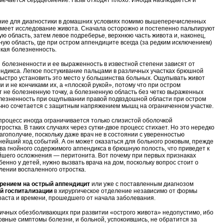
тмечается сердцебиение. Газы отходят плохо. Иногда наблюдается и
ие для диагностики в домашних условиях помимо вышеперечисленных
меет исследование живота. Сначала осторожно и постепенно пальпируют
ю область, затем левое подреберье, верхнюю часть живота и, наконец,
ую область, где при остром аппендиците всегда (за редким исключением)
кая болезненность.
болезненности и ее выраженность в известной степени зависят от
ндикса. Легкое постукивание пальцами в различных участках брюшной
быстро установить это место у большинства больных. Ощупывать живот
 и не кончиками их, а «плоской рукой», потому что при остром
 не болезненную точку, а болезненную область без четко выраженных
олезненность при ощупывании правой подвздошной области при остром
но сочетается с защитным напряжением мышц на ограниченном участке.
роцесс иногда ограничивается только слизистой оболочкой
ростка. В таких случаях через сутки-двое процесс стихает. Но это нередко
агополучие, поскольку даже врач не в состоянии с уверенностью
нейший ход событий. А он может оказаться для больного роковым, прежде
ыва гнойного содержимого аппендикса в брюшную полость, что приведет к
шего осложнения — перитонита. Вот почему при первых признаках
енно у детей, нужно вызвать врача на дом, поскольку вопрос стоит о
ении воспаленного отростка.
рением на острый аппендицит
или уже с поставленным диагнозом
й госпитализации
в хирургическое отделение независимо от формы
раста и времени, прошедшего от начала заболевания.
чных обезболивающих при развитии «острого живота» недопустимо, ибо
овные симптомы болезни, и больной, успокоившись, не обратится за