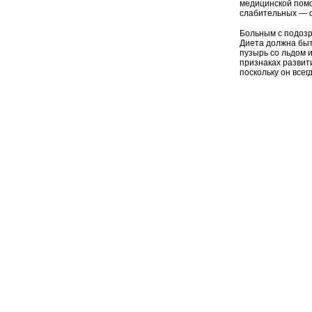
медицинской помо
слабительных — о
Больным с подоз
Диета должна быт
пузырь со льдом 
признаках развит
поскольку он все