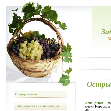
За
М
Острый
Содержание
Аппендицит
— вос
Медицинская энциклопедия
кишки. Нередко а
др.).