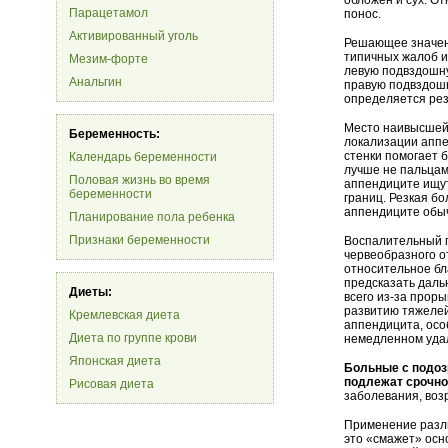
обложен и сух. О
Парацетамол
понос.
Активированный уголь
Решающее значен
типичных жалоб и
Мезим-форте
левую подвздошну
Анальгин
правую подвздошн
определяется рез
Место наивысшей 
Беременность:
локализации аппе
стенки помогает 
Календарь беременности
лучше не пальцами
Половая жизнь во время
аппендиците ищут
беременности
границ. Резкая б
аппендиците обыч
Планирование пола ребенка
Признаки беременности
Воспалительный п
червеобразного от
относительное бл
предсказать даль
Диеты:
всего из-за прор
развитию тяжелей
Кремлевская диета
аппендицита, особ
Диета по группе крови
немедленном удал
Японская диета
Больные с подоз
подлежат срочно
Рисовая диета
заболевания, воз
Применение разли
это «смажет» осн