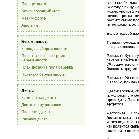
всего необходимо
Парацетамол
белковую пищу, б
Активированный уголь
можно употреблять
печень трески, по
Мезим-форте
растительные прод
использовать ост
Анальгин
Более подробные 
Беременность:
Первая помощь п
которых связана 
Календарь беременности
Половая жизнь во время
Возьмите бутылку 
беременности
сахара. Влейте в 
70-градусного сп
Планирование пола ребенка
Завязать предмет
Признаки беременности
Возьмите 20 г цве
Настойку применя
Диеты:
Цветки бузины, ли
измельченного сбо
Кремлевская диета
процедить. Пить п
артритов.
Диета по группе крови
Японская диета
Растопите 1 ч. ло
больные места на 
Рисовая диета
через неделю пов
как появится сыпь
подберите индиви