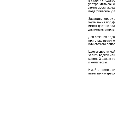
В старину подагр
употреблять сок и
ложке смеси за ч
подагрические узл
Заварить череду с
укутывания под ф
имеет цвет не зо
длительным прием
Для лечения пода
приготавливают ма
или свежего слив
Цветы сирени май
залить водкой или
капель 3 раза в д
и компрессы.
Имейте также в ви
вымыванию вредны