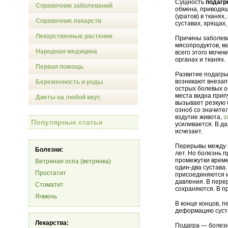
Сущность
подагр
Справочник заболеваний
обмена, приводящ
(уратов) в тканях
Справочник лекарств
суставах, хрящах
Лекарственные растения
Причины заболев
мясопродуктов, м
Народная медицина
всего этого моче
органах и тканях.
Первая помощь
Развитие подагры
возникают внезап
Беременность и роды
острых болевых о
места видна прип
Диеты на любой вкус
вызывает резкую 
озноб со значите
вздутие живота,
з
Популярные статьи
усиливается. В д
исчезает.
Перерывы между 
Болезни:
лет. Но болезнь 
промежутки време
Ветряная оспа (ветрянка)
один-два сустав
Простатит
присоединяются и
давления. В пере
Стоматит
сохраняются. В пр
Ячмень
В конце концов, 
деформацию суста
Лекарства:
Подагра — болезн