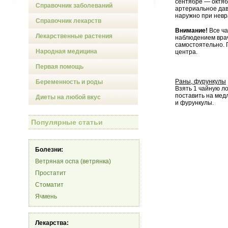
сентябре — октяб
Справочник заболеваний
артериальное дав
наружно при невр
Справочник лекарств
Внимание!
Все ча
Лекарственные растения
наблюдением врач
самостоятельно. 
Народная медицина
центра.
Первая помощь
Раны, фурункулы
Беременность и роды
Взять 1 чайную ло
поставить на мед
Диеты на любой вкус
и фурункулы.
Популярные статьи
Болезни:
Ветряная оспа (ветрянка)
Простатит
Стоматит
Ячмень
Лекарства: