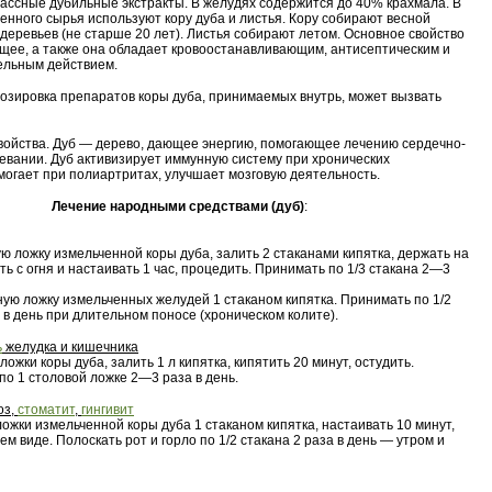
ассные дубильные экстракты. В желудях содержится до 40% крахмала. В
венного сырья используют кору дуба и листья. Кору собирают весной
 деревьев (не старше 20 лет). Листья собирают летом. Основное свойство
щее, а также она обладает кровоостанавливающим, антисептическим и
ельным действием.
зировка препаратов коры дуба, принимаемых внутрь, может вызвать
войства. Дуб — дерево, дающее энергию, помогающее лечению сердечно-
евании. Дуб активизирует иммунную систему при хронических
могает при полиартритах, улучшает мозговую деятельность.
Лечение народными средствами (дуб)
:
ую ложку измельченной коры дуба, залить 2 стаканами кипятка, держать на
ять с огня и настаивать 1 час, процедить. Принимать по 1/3 стакана 2—3
йную ложку измельченных желудей 1 стаканом кипятка. Принимать по 1/2
 в день при длительном поносе (хроническом колите).
ь
желудка и кишечника
ложки коры дуба, залить 1 л кипятка, кипятить 20 минут, остудить.
по 1 столовой ложке 2—3 раза в день.
оз,
стоматит
,
гингивит
ожки измельченной коры дуба 1 стаканом кипятка, настаивать 10 минут,
ем виде. Полоскать рот и горло по 1/2 стакана 2 раза в день — утром и