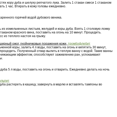
стях кору дуба и шелуху репчатого лука. Залить 1 стакан смеси 1 стаканом
ать 1 час. Втирать в кожу головы ежедневно.
аренного горячей водой дубового веника.
 из измельченных листьев, желудей и коры дуба. Взять 1 столовую ложку
стаканом красного вина, поставить на огонь на 10 минут. Процедить.
с из теплого настоя на грыжу.
ирный ожог, гнойничковые поражения кожи,
тромбофлебит
ьченной коры, залить 4 л воды, поставить на огонь и кипятить 30 минут,
 процедить. Полученный отвар вылить в теплую ванну с водой. Такие ванны
нижающим эффектом, способствуют заживлению ран, успокаивают
ы.
 дуба 5 л воды, поставить на огонь и отварить. Ежедневно делать на ночь
ольпит
уба растереть в кашицу, завернуть в марлю и вставлять тампоны во