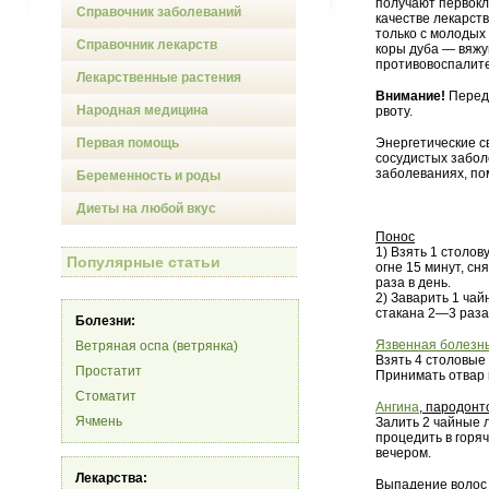
получают первокл
Справочник заболеваний
качестве лекарст
только с молодых
Справочник лекарств
коры дуба — вяжу
противовоспалит
Лекарственные растения
Внимание!
Передо
Народная медицина
рвоту.
Первая помощь
Энергетические с
сосудистых забол
заболеваниях, по
Беременность и роды
Диеты на любой вкус
Понос
1) Взять 1 столов
Популярные статьи
огне 15 минут, сн
раза в день.
2) Заварить 1 ча
стакана 2—3 раза
Болезни:
Язвенная болезн
Ветряная оспа (ветрянка)
Взять 4 столовые 
Простатит
Принимать отвар 
Стоматит
Ангина
, пародонт
Ячмень
Залить 2 чайные л
процедить в горяч
вечером.
Лекарства:
Выпадение волос