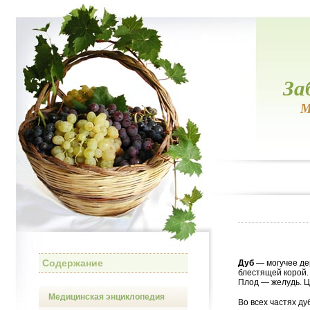
За
М
Содержание
Дуб
— могучее де
блестящей корой.
Плод — желудь. Ц
Медицинская энциклопедия
Во всех частях д