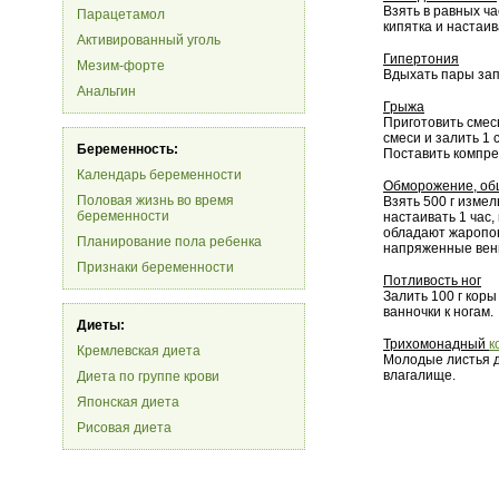
Взять в равных ча
Парацетамол
кипятка и настаив
Активированный уголь
Гипертония
Мезим-форте
Вдыхать пары зап
Анальгин
Грыжа
Приготовить смесь
смеси и залить 1 
Беременность:
Поставить компрес
Календарь беременности
Обморожение, обш
Половая жизнь во время
Взять 500 г измел
беременности
настаивать 1 час,
обладают жаропо
Планирование пола ребенка
напряженные вен
Признаки беременности
Потливость ног
Залить 100 г коры
ванночки к ногам.
Диеты:
Трихомонадный
к
Кремлевская диета
Молодые листья д
влагалище.
Диета по группе крови
Японская диета
Рисовая диета