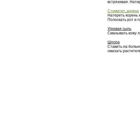
встряхивая. Нати
Стоматит
,
ангина
Натереть корень х
Полоскать рот и г
Угревая сыпь
Смазывать кожу л
Шпора
Ставить на больн
смазать растител