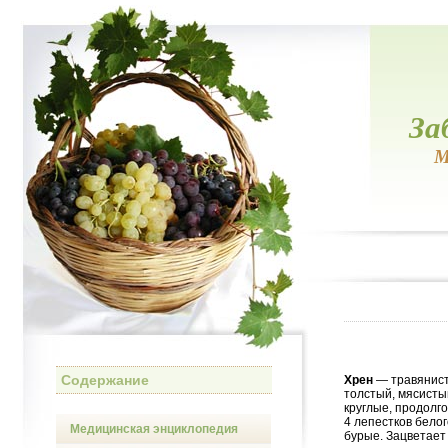
За
М
Содержание
Хрен
— травянист
толстый, мясисты
круглые, продолго
4 лепестков бело
Медицинская энциклопедия
бурые. Зацветает 