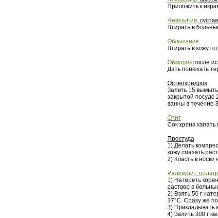
Приложить к икрам
Невралгия
, суста
Втирать в больные
Облысение
Втирать в кожу го
Обморок
после ис
Дать понюхать те
Остеохондроз
Залить 15 вымытых
закрытой посуде 2
ванны в течение 3
Отит
Сок хрена капать 
Простуда
1) Делать компре
кожу смазать рас
2) Класть в носки 
Радикулит
,
подаг
1) Натереть корен
раствор в больны
2) Взять 50 г нат
37°С. Сразу же по
3) Прикладывать 
4) Залить 300 г к