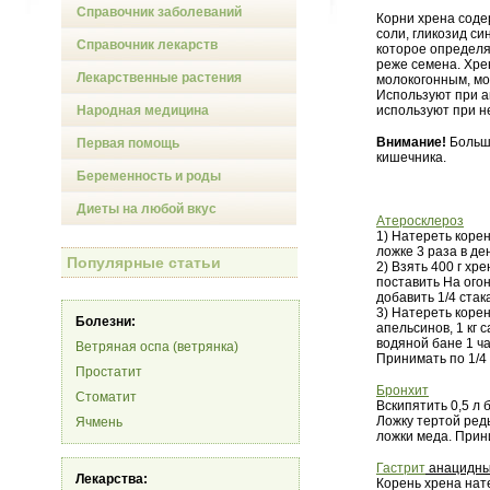
Справочник заболеваний
Корни хрена соде
соли, гликозид с
Справочник лекарств
которое определяе
реже семена. Хре
Лекарственные растения
молокогонным, мо
Используют при а
Народная медицина
используют при н
Внимание!
Больши
Первая помощь
кишечника.
Беременность и роды
Диеты на любой вкус
Атеросклероз
1) Натереть коре
ложке 3 раза в де
Популярные статьи
2) Взять 400 г хр
поставить На огон
добавить 1/4 стак
3) Натереть корен
Болезни:
апельсинов, 1 кг 
водяной бане 1 ч
Ветряная оспа (ветрянка)
Принимать по 1/4 
Простатит
Бронхит
Стоматит
Вскипятить 0,5 л 
Ложку тертой редь
Ячмень
ложки меда. Прин
Гастрит
анацидн
Лекарства:
Корень хрена нат