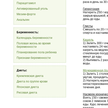
раза в день за 30
Парацетамол
Активированный уголь
Гипертония
Натереть 250 г ко
Мезим-форте
закрыв крышкой, в
день до еды.
Анальгин
Глисты
Смешать по 20 г т
Беременность:
спирта и настаива
Календарь беременности
Кашель
1) Залить 300 г о
Половая жизнь во время
настаивать 24 час
беременности
нагреть на медлен
Планирование пола ребенка
стеклянную посуду
минут до еды.
Признаки беременности
2) Выпивать 2 раз
воды.
Диеты:
Мочекаменная бо
1) Залить 1 столо
Кремлевская диета
укутав, процедить
2) Натереть корен
Диета по группе крови
непастеризованног
Японская диета
течение дня.
Рисовая диета
Насморк хроничес
Взять 150 г свеже
соком 2 лимонов. 
еды. Курс лечени
пазухах.