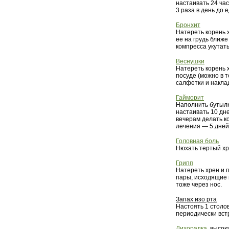
настаивать 24 ча
3 раза в день до 
Бронхит
Натереть корень 
ее на грудь ближ
компресса укутать
Веснушки
Натереть корень х
посуде (можно в т
салфетки и наклад
Гайморит
Наполнить бутылк
настаивать 10 дне
вечерам делать ко
лечения — 5 дней
Головная боль
Нюхать тертый хр
Грипп
Натереть хрен и п
пары, исходящие 
тоже через нос.
Запах изо рта
Настоять 1 столов
периодически вст
Лихорадка
, высо