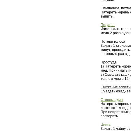
Опьянение, похм
Натереть корень 
выпить.
Подагра
Измельчить корень
меда 2 раза в ден
Потеря голоса
Залить 1 столовую
минут, процедить.
несколько раз в д
Простуда
1) Натереть корен
мед. Принимать по
2) Смешать кашицу
теплом месте 12 ч
Снижение аппети
Съедать ежедневн
Стенокардия
Натереть корень 
ложки за 1 час д
При неприятных о
повторить.
Цинга
Залить 1 чайную л