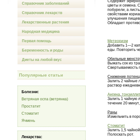
Содержит эфирное
Справочник заболеваний
цветы и семена. 
побурели, а лист
Справочник лекарств
свойствами кориа
улучшения пищева
Лекарственные растения
Обладает против
Народная медицина
Первая помощь
Метеоризм
Добавить 1—2 кап
еды. Повторить ч
Беременность и роды
Обильные менстр
Диеты на любой вкус
Выжать сок из тр
Свертываемость п
Популярные статьи
Снижение потенц
Залить 2 чайные 
раствор ежедневн
Болезни:
Ангина
,
тонзиллит
Залить 1 чайную 
Ветряная оспа (ветрянка)
течение 20 минут
Простатит
Раны
Стоматит
Измельчить в пор
Ячмень
Стоматит
Залить 1,5 чайной
Полоскать рот.
Лекарства: