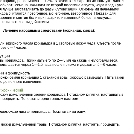
 кориандровое масло — 1,2%. В качестве лекарства используют листья,
Собирать семена начинают во второй половине августа, когда плоды уже
ья лучше заготавливать до фазы бутонизации. Основными лечебными
ндра считаются потогонное, мочегонное, ветрогонное. Показан для
рения и снятия боли при гастрите и язвенной болезни желудка.
овоспалительным действием.
Лечение народными средствами (кориандр, кинза)
:
ли эфирного масла кориандра в 1 столовую ложку меда. Съесть после
ерез 6—7 часов.
уации
авы кориандра. Принимать его по 2— 5 мл на каждый килограмм веса.
овышается через 1—1,5 часа после приема и держится 5—6 часов.
ии и фригидность
ложки семян кориандра 1 стаканом воды, хорошо размешать. Пить такой
о до полного излечения.
 хронический
ложку измельченной зелени кориандра 1 стаканом кипятка, настаивать в
, процедить. Полоскать горло теплым настоем.
ошок сухие листья кориандра. Посыпать ими рану.
 ложки измельченной травы 1 стаканом кипятка, настоять, процедить.