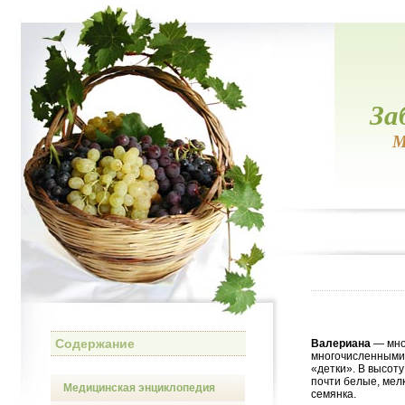
За
М
Содержание
Валериана
— мно
многочисленными 
«детки». В высот
почти белые, мелк
Медицинская энциклопедия
семянка.