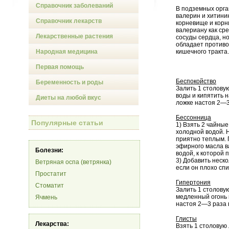
Справочник заболеваний
В подземных орга
валерин и хитини
Справочник лекарств
корневище и корн
валериану как ср
Лекарственные растения
сосуды сердца, н
обладает противо
Народная медицина
кишечного тракта
Первая помощь
Беспокойство
Беременность и роды
Залить 1 столову
воды и кипятить н
Диеты на любой вкус
ложке настоя 2—3
Бессонница
Популярные статьи
1) Взять 2 чайны
холодной водой. Н
приятно теплым. П
эфирного масла в
Болезни:
водой, к которой
3) Добавить неско
Ветряная оспа (ветрянка)
если он плохо спи
Простатит
Гипертония
Стоматит
Залить 1 столову
медленный огонь и
Ячмень
настоя 2—3 раза 
Глисты
Лекарства:
Взять 1 столовую