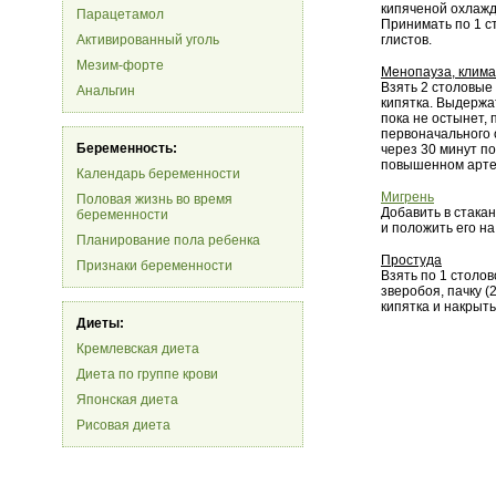
кипяченой охлажд
Парацетамол
Принимать по 1 с
Активированный уголь
глистов.
Мезим-форте
Менопауза, клима
Взять 2 столовые
Анальгин
кипятка. Выдержа
пока не остынет, 
первоначального 
Беременность:
через 30 минут п
повышенном арте
Календарь беременности
Мигрень
Половая жизнь во время
Добавить в стакан
беременности
и положить его на
Планирование пола ребенка
Простуда
Признаки беременности
Взять по 1 столо
зверобоя, пачку (
кипятка и накрыть
Диеты:
Кремлевская диета
Диета по группе крови
Японская диета
Рисовая диета