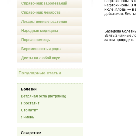
нафтохиноны. В к
Справочник заболеваний
нафтохиноны. В л
июле, плоды — в 
Справочник лекарств
действием. Листья
Лекарственные растения
Народная медицина
Базедова болезн
Взять 2 чайные ло
Первая помощь
затем процедить.
Беременность и роды
Диеты на любой вкус
Популярные статьи
Болезни:
Ветряная оспа (ветрянка)
Простатит
Стоматит
Ячмень
Лекарства: