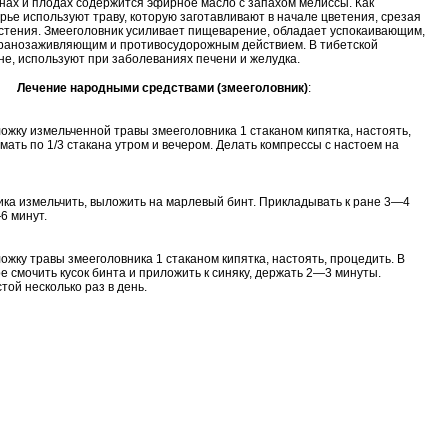
нах и плодах содержится эфирное масло с запахом мелиссы. Как
рье используют траву, которую заготавливают в начале цветения, срезая
стения. Змееголовник усиливает пищеварение, обладает успокаивающим,
ранозаживляющим и противосудорожным действием. В тибетской
е, используют при заболеваниях печени и желудка.
Лечение народными средствами (змееголовник)
:
ложку измельченной травы змееголовника 1 стаканом кипятка, настоять,
мать по 1/3 стакана утром и вечером. Делать компрессы с настоем на
ика измельчить, выложить на марлевый бинт. Прикладывать к ране 3—4
6 минут.
ожку травы змееголовника 1 стаканом кипятка, настоять, процедить. В
е смочить кусок бинта и приложить к синяку, держать 2—3 минуты.
той несколько раз в день.