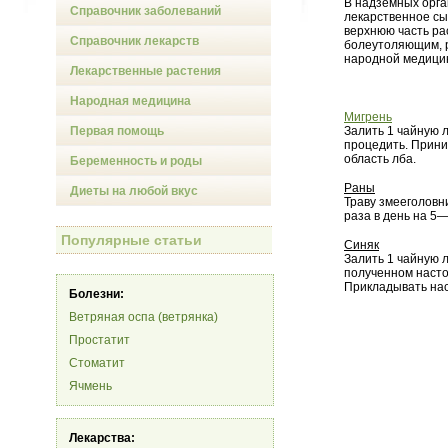
В надземных орга
Справочник заболеваний
лекарственное сы
верхнюю часть ра
Справочник лекарств
болеутоляющим, 
народной медицин
Лекарственные растения
Народная медицина
Мигрень
Первая помощь
Залить 1 чайную 
процедить. Прини
область лба.
Беременность и роды
Раны
Диеты на любой вкус
Траву змееголовн
раза в день на 5—
Популярные статьи
Синяк
Залить 1 чайную л
полученном насто
Прикладывать нас
Болезни:
Ветряная оспа (ветрянка)
Простатит
Стоматит
Ячмень
Лекарства: